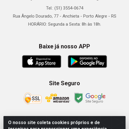
Tel.: (51) 3554-0674
Rua Ângelo Dourado, 77 - Anchieta - Porto Alegre - RS
HORÁRIO: Segunda a Sexta: 8h às 18h.
Baixe já nosso APP
Site Seguro
O nosso site coleta cookies próprios e de
Zein Importação e Comércio LTDA - Av. Senador Queiróz, 274
terceiros para proporcionar uma experiência