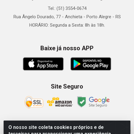
Tel.: (51) 3554-0674
Rua Ângelo Dourado, 77 - Anchieta - Porto Alegre - RS
HORÁRIO: Segunda a Sexta: 8h às 18h.
Baixe já nosso APP
Site Seguro
O nosso site coleta cookies próprios e de
Zein Importação e Comércio LTDA - Av. Senador Queiróz, 274
terceiros para proporcionar uma experiência