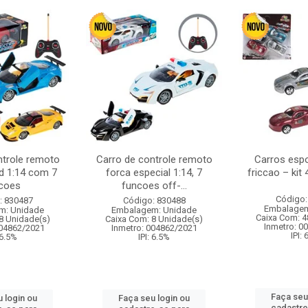
ntrole remoto
Carro de controle remoto
Carros esp
d 1:14 com 7
forca especial 1:14, 7
friccao – kit
coes
funcoes off-...
Código:
: 830487
Código: 830488
Embalagem
m: Unidade
Embalagem: Unidade
Caixa Com: 4
8 Unidade(s)
Caixa Com: 8 Unidade(s)
Inmetro: 0
004862/2021
Inmetro: 004862/2021
IPI:
 6.5%
IPI: 6.5%
Faça seu
 login ou
Faça seu login ou
cadastre