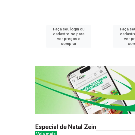
u login ou
Faça seu login ou
Faça seu
e-se para
cadastre-se para
cadastr
reços e
ver preços e
ver p
mprar
comprar
com
Especial de Natal Zein
Veja mais