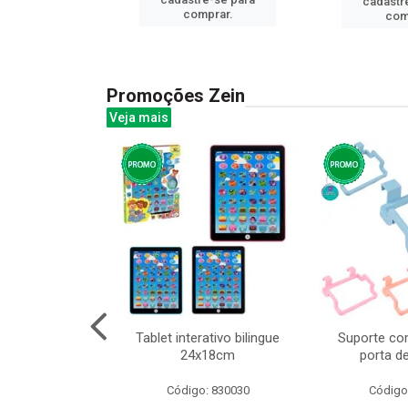
cadastr
prar.
comprar.
com
Promoções Zein
Veja mais
o interativo
Tablet interativo bilingue
Suporte co
l 17x13cm
24x18cm
porta d
: 832384
Código: 830030
Código