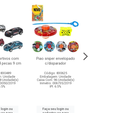
ortivos com
Piao sniper envelopado
Carro de polici
 4 pecas 9 cm
c/disparador
com controle
funco
 830489
Código: 830625
Código:
: Unidade
Embalagem: Unidade
Embalagem
8 Unidade(s)
Caixa Com: 96 Unidade(s)
Caixa Com: 2
03050/2019
Inmetro: 006735/2019
Inmetro: 12444
 6.5%
IPI: 6.5%
IPI: 
 login ou
Faça seu login ou
Faça seu 
-se para
cadastre-se para