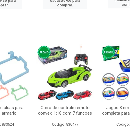
e-se para
cadastre-se para
comp
prar.
comprar.
m alcas para
Carro de controle remoto
Jogos 8 em 
e armario
convexi 1:18 com 7 funcoes
completa para 
: 830624
Código: 830477
Código: