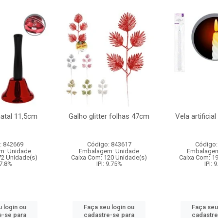
natal 11,5cm
Galho glitter folhas 47cm
Vela artificia
: 842669
Código: 843617
Código:
m: Unidade
Embalagem: Unidade
Embalagem
72 Unidade(s)
Caixa Com: 120 Unidade(s)
Caixa Com: 1
 7.8%
IPI: 9.75%
IPI: 
 login ou
Faça seu login ou
Faça seu
e-se para
cadastre-se para
cadastre