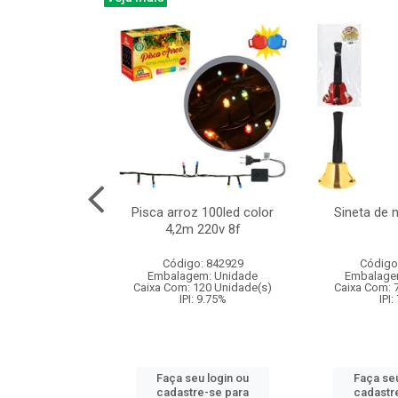
na 150led bco
Pisca arroz 100led color
Sineta de 
x40cm 220v 8f
4,2m 220v 8f
: 840985
Código: 842929
Código
m: Unidade
Embalagem: Unidade
Embalage
60 Unidade(s)
Caixa Com: 120 Unidade(s)
Caixa Com: 
: 9.75%
IPI: 9.75%
IPI:
u login ou
Faça seu login ou
Faça seu
e-se para
cadastre-se para
cadastr