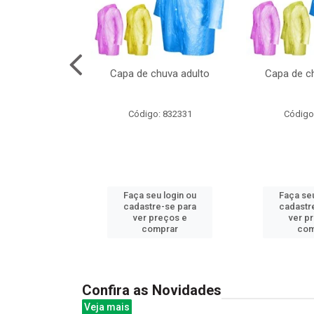
no pote c/molde
Capa de chuva adulto
Capa de ch
: 839020
Código: 832331
Código
u login ou
Faça seu login ou
Faça seu
e-se para
cadastre-se para
cadastr
reços e
ver preços e
ver p
mprar
comprar
com
Confira as Novidades
Veja mais