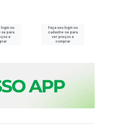
 login ou
Faça seu login ou
Faça seu 
-se para
cadastre-se para
cadastre
eços e
ver preços e
ver pr
prar
comprar
comp