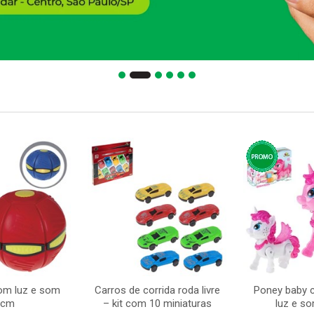
com luz e som
Carros de corrida roda livre
Poney baby 
5cm
– kit com 10 miniaturas
luz e s