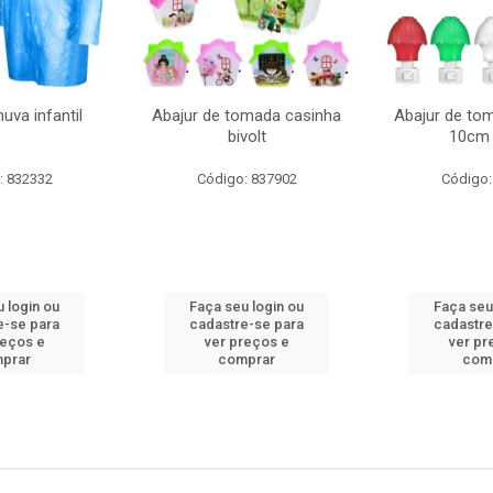
uva infantil
Abajur de tomada casinha
Abajur de to
bivolt
10cm 
: 832332
Código: 837902
Código:
 login ou
Faça seu login ou
Faça seu
e-se para
cadastre-se para
cadastre
reços e
ver preços e
ver pr
prar
comprar
com