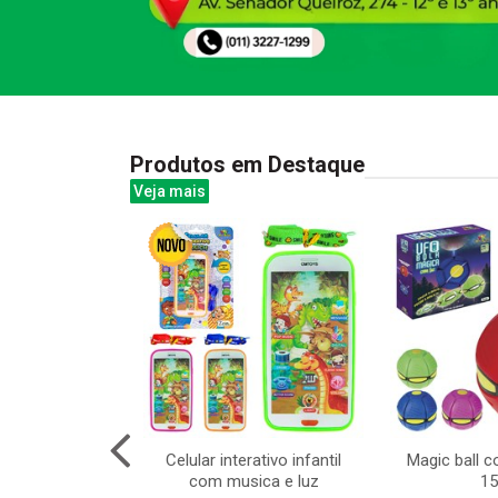
Produtos em Destaque
Veja mais
telo principe
Celular interativo infantil
Magic ball 
x100cm
com musica e luz
1