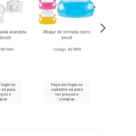
mada arandela
Abajur de tomada carro
Abajur de to
bivolt
bivolt
bivol
 831060
Código: 837899
Código:
 login ou
Faça seu login ou
Faça seu 
-se para
cadastre-se para
cadastre
eços e
ver preços e
ver pr
prar
comprar
comp