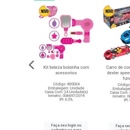
or 4cm 6pcs
Kit beleza bolsinha com
Carro de co
acessorios
dexter spee
fun
: 830836
Código: 830034
Código
m: Unidade
Embalagem: Unidade
Embalage
120 Unidade(s)
Caixa Com: 24 Unidade(s)
Caixa Com: 
I: 13%
Inmetro: 006697/2019
Inmetro: 
IPI: 6.5%
IPI:
u login ou
Faça seu login ou
Faça seu
e-se para
cadastre-se para