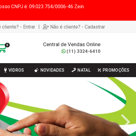
 Nosso CNPJ é: 09.023.754/0006-46 Zein
|
 cliente? - Entrar
Não é cliente? - Cadastrar
Central de Vendas Online
0
(11) 3324-6410
VIDROS
NOVIDADES
NATAL
PROMOÇÕES