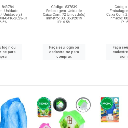
: 843784
Código: 837839
Código:
m: Unidade
Embalagem: Unidade
Embalagem
24 Unidade(s)
Caixa Com: 72 Unidade(s)
Caixa Com: 2
BRI-0416-2023-01
Inmetro: 003050/2019
Inmetro: 0
 6.5%
IPI: 6.5%
IPI:
 login ou
Faça seu login ou
Faça seu
e-se para
cadastre-se para
cadastre
prar.
comprar.
comp