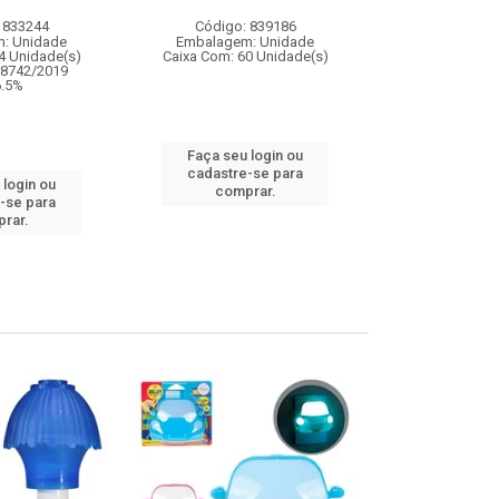
 833244
Código: 839186
Código:
: Unidade
Embalagem: Unidade
Embalagem
4 Unidade(s)
Caixa Com: 60 Unidade(s)
Caixa Com: 6
08742/2019
IPI: 
 6.5%
Faça seu login ou
Faça seu 
cadastre-se para
 login ou
cadastre
comprar.
-se para
comp
rar.