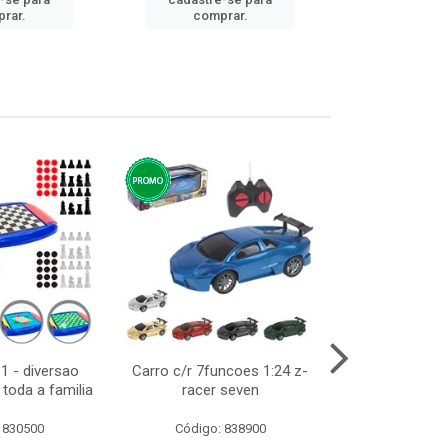
cadastre
rar.
comprar.
comp
1 - diversao
Carro c/r 7funcoes 1:24 z-
Abajur de tom
toda a familia
racer seven
10cm b
 830500
Código: 838900
Código: