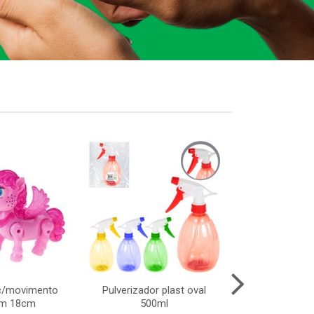
c/movimento
Pulverizador plast oval
Lata chap
om 18cm
500ml