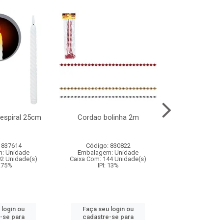
l espiral 25cm
Cordao bolinha 2m
Lata chap
 837614
Código: 830822
Código:
: Unidade
Embalagem: Unidade
Embalagem
92 Unidade(s)
Caixa Com: 144 Unidade(s)
Caixa Com: 6
9.75%
IPI: 13%
IPI: 
 login ou
Faça seu login ou
Faça seu 
-se para
cadastre-se para
cadastre