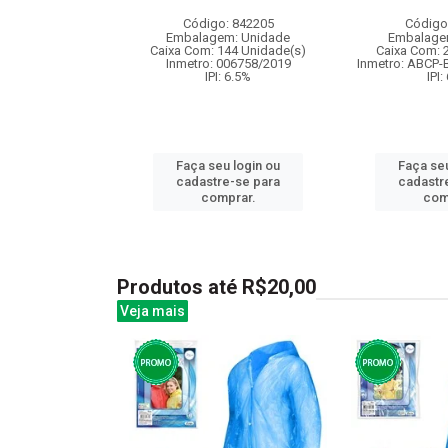
: 838998
Código: 842205
Código
m: Unidade
Embalagem: Unidade
Embalage
12 Unidade(s)
Caixa Com: 144 Unidade(s)
Caixa Com: 
BRI-0416-2023-17
Inmetro: 006758/2019
Inmetro: ABCP-
: 6.5%
IPI: 6.5%
IPI:
u login ou
Faça seu login ou
Faça seu
e-se para
cadastre-se para
cadastr
prar.
comprar.
com
Produtos até R$20,00
Veja mais