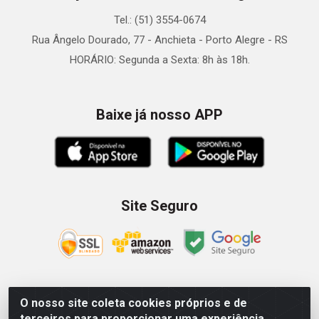
Tel.: (51) 3554-0674
Rua Ângelo Dourado, 77 - Anchieta - Porto Alegre - RS
HORÁRIO: Segunda a Sexta: 8h às 18h.
Baixe já nosso APP
Site Seguro
O nosso site coleta cookies próprios e de
Zein Importação e Comércio LTDA - Av. Senador Queiróz, 274
terceiros para proporcionar uma experiência