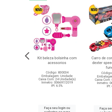
linha duo 2m
Kit beleza bolsinha com
Carro de co
acessorios
dexter spee
fun
: 830825
Código: 830034
Código
m: Unidade
Embalagem: Unidade
Embalage
144 Unidade(s)
Caixa Com: 24 Unidade(s)
Caixa Com: 
I: 13%
Inmetro: 006697/2019
Inmetro: 
IPI: 6.5%
IPI:
u login ou
Faça seu login ou
Faça seu
e-se para
cadastre-se para