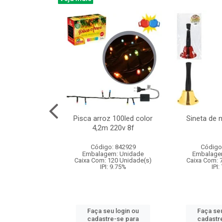
na 150led bco
Pisca arroz 100led color
Sineta de 
x40cm 220v 8f
4,2m 220v 8f
: 840985
Código: 842929
Código
m: Unidade
Embalagem: Unidade
Embalage
60 Unidade(s)
Caixa Com: 120 Unidade(s)
Caixa Com: 
: 9.75%
IPI: 9.75%
IPI:
u login ou
Faça seu login ou
Faça seu
e-se para
cadastre-se para
cadastr