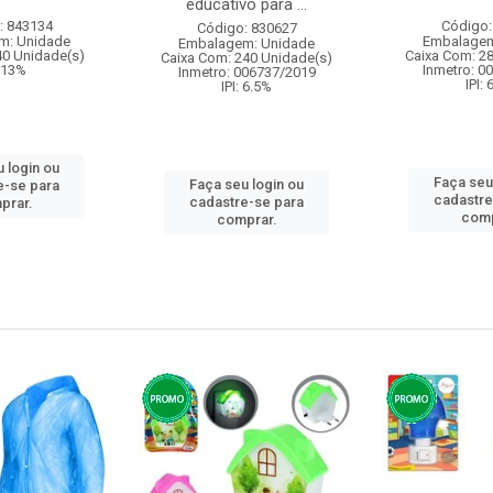
educativo para ...
: 843134
Código:
Código: 830627
m: Unidade
Embalagem
Embalagem: Unidade
40 Unidade(s)
Caixa Com: 2
Caixa Com: 240 Unidade(s)
: 13%
Inmetro: 0
Inmetro: 006737/2019
IPI:
IPI: 6.5%
 login ou
Faça seu
Faça seu login ou
e-se para
cadastre
cadastre-se para
prar.
comp
comprar.