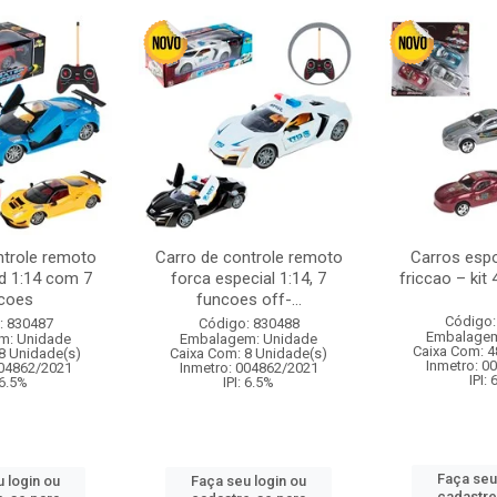
ntrole remoto
Carro de controle remoto
Carros esp
d 1:14 com 7
forca especial 1:14, 7
friccao – kit
coes
funcoes off-...
Código:
: 830487
Código: 830488
Embalagem
m: Unidade
Embalagem: Unidade
Caixa Com: 4
8 Unidade(s)
Caixa Com: 8 Unidade(s)
Inmetro: 0
004862/2021
Inmetro: 004862/2021
IPI:
 6.5%
IPI: 6.5%
Faça seu
 login ou
Faça seu login ou
cadastre