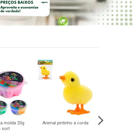
la molda 20g
Animal pintinho a corda
Portal i
 sort
110x225x23