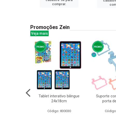
cadastr
prar.
comprar.
com
Promoções Zein
Veja mais
o interativo
Tablet interativo bilingue
Suporte co
l 17x13cm
24x18cm
porta d
: 832384
Código: 830030
Código