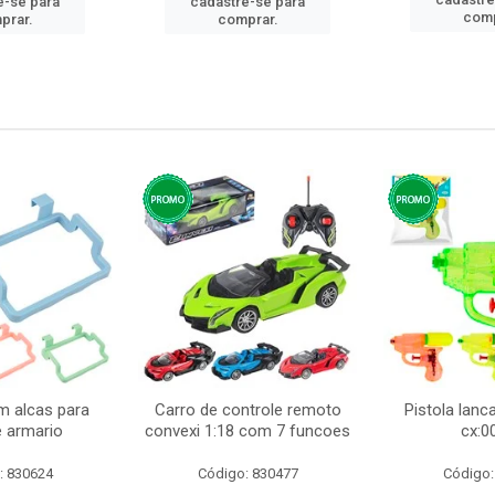
e-se para
cadastre-se para
comp
prar.
comprar.
m alcas para
Carro de controle remoto
Pistola lan
e armario
convexi 1:18 com 7 funcoes
cx:0
: 830624
Código: 830477
Código: