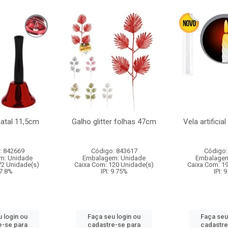
natal 11,5cm
Galho glitter folhas 47cm
Vela artificia
: 842669
Código: 843617
Código:
m: Unidade
Embalagem: Unidade
Embalagem
72 Unidade(s)
Caixa Com: 120 Unidade(s)
Caixa Com: 1
 7.8%
IPI: 9.75%
IPI: 
 login ou
Faça seu login ou
Faça seu
e-se para
cadastre-se para
cadastre