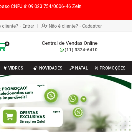
 Nosso CNPJ é: 09.023.754/0006-46 Zein
|
 cliente? - Entrar
Não é cliente? - Cadastrar
Central de Vendas Online
0
(11) 3324-6410
VIDROS
NOVIDADES
NATAL
PROMOÇÕES