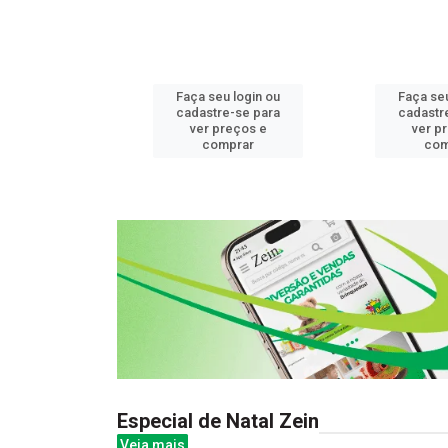
u login ou
Faça seu login ou
Faça seu
e-se para
cadastre-se para
cadastr
reços e
ver preços e
ver p
mprar
comprar
com
Especial de Natal Zein
Veja mais