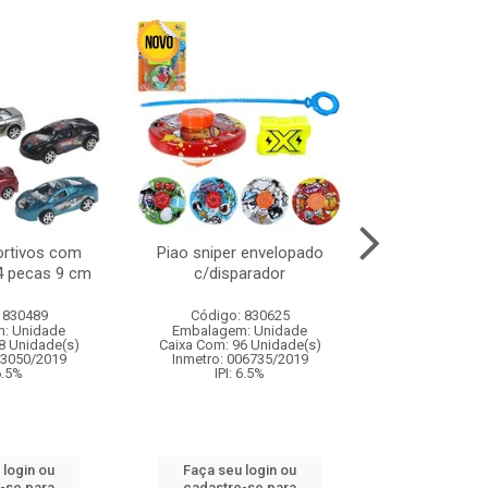
ortivos com
Piao sniper envelopado
Carro de polici
 4 pecas 9 cm
c/disparador
com controle
funco
 830489
Código: 830625
Código:
: Unidade
Embalagem: Unidade
Embalagem
8 Unidade(s)
Caixa Com: 96 Unidade(s)
Caixa Com: 2
03050/2019
Inmetro: 006735/2019
Inmetro: 12444
 6.5%
IPI: 6.5%
IPI: 
 login ou
Faça seu login ou
Faça seu 
-se para
cadastre-se para