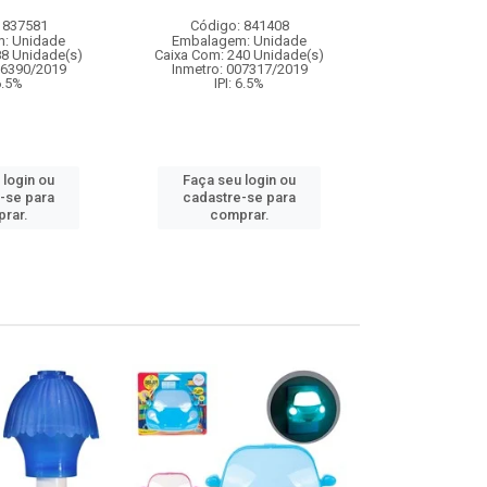
 837581
Código: 841408
Código:
: Unidade
Embalagem: Unidade
Embalagem
88 Unidade(s)
Caixa Com: 240 Unidade(s)
Caixa Com: 2
06390/2019
Inmetro: 007317/2019
IPI: 
 6.5%
IPI: 6.5%
Faça seu 
 login ou
Faça seu login ou
cadastre
-se para
cadastre-se para
comp
rar.
comprar.