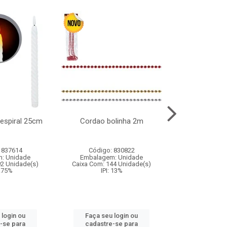
l espiral 25cm
Cordao bolinha 2m
Lata chap
 837614
Código: 830822
Código:
: Unidade
Embalagem: Unidade
Embalagem
92 Unidade(s)
Caixa Com: 144 Unidade(s)
Caixa Com: 6
9.75%
IPI: 13%
IPI: 
 login ou
Faça seu login ou
Faça seu 
-se para
cadastre-se para
cadastre