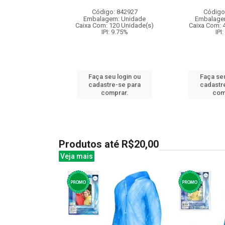
: 842946
Código: 842927
Código
m: Unidade
Embalagem: Unidade
Embalage
50 Unidade(s)
Caixa Com: 120 Unidade(s)
Caixa Com: 
: 9.75%
IPI: 9.75%
IPI
u login ou
Faça seu login ou
Faça seu
e-se para
cadastre-se para
cadastr
prar.
comprar.
com
Produtos até R$20,00
Veja mais