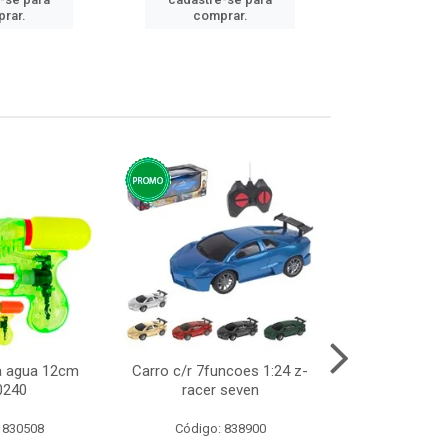
cadastre
rar.
comprar.
comp
ca agua 12cm
Carro c/r 7funcoes 1:24 z-
Abajur de tom
0240
racer seven
10cm b
 830508
Código: 838900
Código: