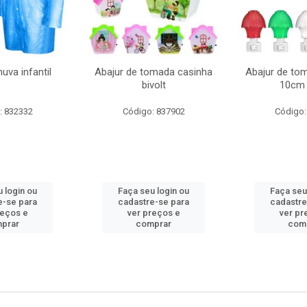
uva infantil
Abajur de tomada casinha
Abajur de to
bivolt
10cm 
: 832332
Código: 837902
Código:
 login ou
Faça seu login ou
Faça seu
e-se para
cadastre-se para
cadastre
reços e
ver preços e
ver pr
prar
comprar
com