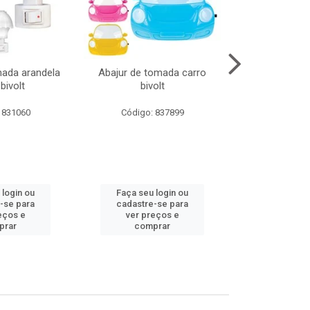
mada arandela
Abajur de tomada carro
Abajur de to
bivolt
bivolt
bivol
 831060
Código: 837899
Código:
 login ou
Faça seu login ou
Faça seu 
-se para
cadastre-se para
cadastre
eços e
ver preços e
ver pr
prar
comprar
comp