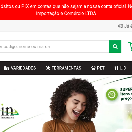
pósitos ou PIX em contas que não sejam a nossa conta oficial.
Importação e Comércio LTDA
Já é
VARIEDADES
FERRAMENTAS
PET
U.D