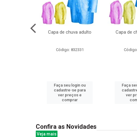
cal com oculos
Capa de chuva adulto
Capa de ch
3cm
: 844379
Código: 832331
Código
u login ou
Faça seu login ou
Faça seu
e-se para
cadastre-se para
cadastr
reços e
ver preços e
ver p
mprar
comprar
com
Confira as Novidades
Veja mais