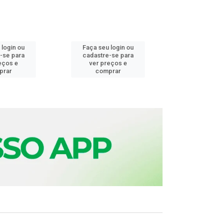
 login ou
Faça seu login ou
Faça seu 
-se para
cadastre-se para
cadastre
eços e
ver preços e
ver pr
prar
comprar
comp