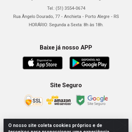
Tel.: (51) 3554-0674
Rua Ângelo Dourado, 77 - Anchieta - Porto Alegre - RS
HORÁRIO: Segunda a Sexta: 8h às 18h.
Baixe já nosso APP
Site Seguro
O nosso site coleta cookies próprios e de
Zein Importação e Comércio LTDA - Av. Senador Queiróz, 274
terceiros para proporcionar uma experiência