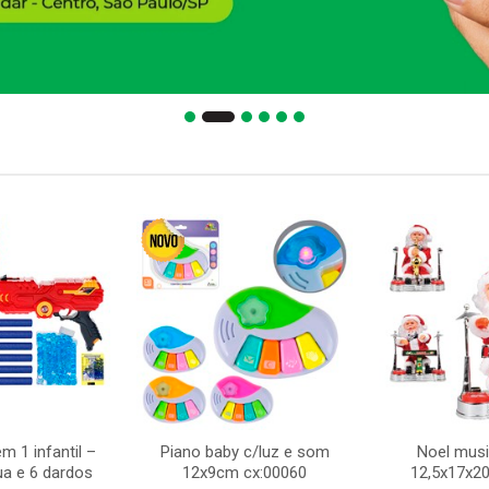
m 1 infantil –
Piano baby c/luz e som
Noel musi
ua e 6 dardos
12x9cm cx:00060
12,5x17x2