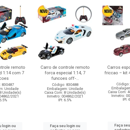
ntrole remoto
Carro de controle remoto
Carros esp
d 1:14 com 7
forca especial 1:14, 7
friccao – kit
coes
funcoes off-...
Código:
: 830487
Código: 830488
Embalagem
m: Unidade
Embalagem: Unidade
Caixa Com: 4
8 Unidade(s)
Caixa Com: 8 Unidade(s)
Inmetro: 0
004862/2021
Inmetro: 004862/2021
IPI:
 6.5%
IPI: 6.5%
Faça seu
 login ou
Faça seu login ou
cadastre