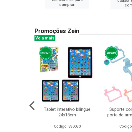
cadastr
prar.
comprar.
com
Promoções Zein
Veja mais
o interativo
Tablet interativo bilingue
Suporte co
13cm cx:00048
24x18cm
porta de arm
: 832384
Código: 830030
Código