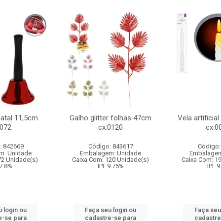
natal 11,5cm
Galho glitter folhas 47cm
Vela artificia
:072
cx:0120
cx:0
: 842669
Código: 843617
Código:
m: Unidade
Embalagem: Unidade
Embalagem
72 Unidade(s)
Caixa Com: 120 Unidade(s)
Caixa Com: 1
 7.8%
IPI: 9.75%
IPI: 
 login ou
Faça seu login ou
Faça seu
e-se para
cadastre-se para
cadastre