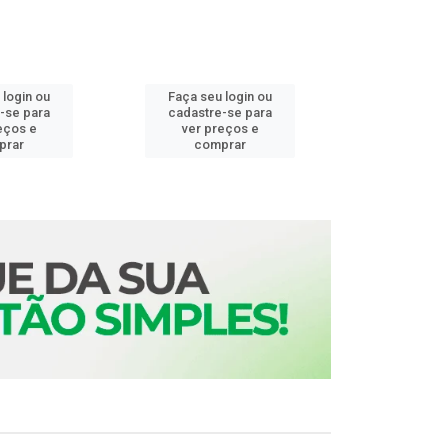
 login ou
Faça seu login ou
Faça seu 
-se para
cadastre-se para
cadastre
eços e
ver preços e
ver pr
prar
comprar
comp