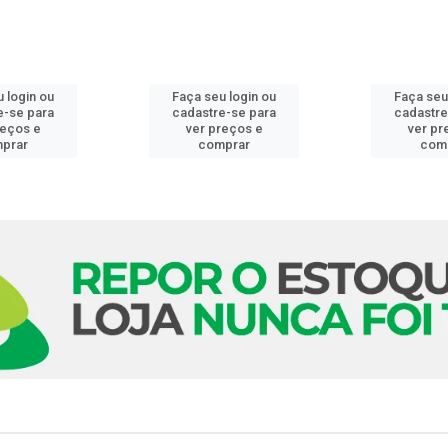
 login ou
Faça seu login ou
Faça seu
e-se para
cadastre-se para
cadastre
reços e
ver preços e
ver pr
prar
comprar
com