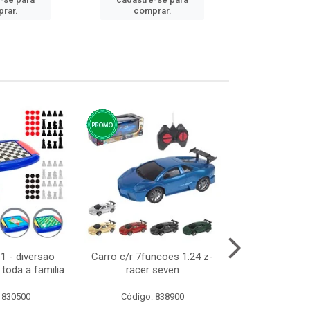
cadastre
rar.
comprar.
comp
1 - diversao
Carro c/r 7funcoes 1:24 z-
Abajur de tom
toda a familia
racer seven
10cm bivol
 830500
Código: 838900
Código: