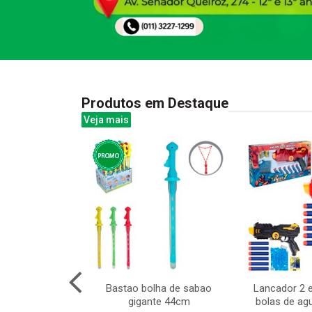
Produtos em Destaque
Veja mais
 pong 5 pcs
Bastao bolha de sabao
Lancador 2 e
gigante 44cm
bolas de ag