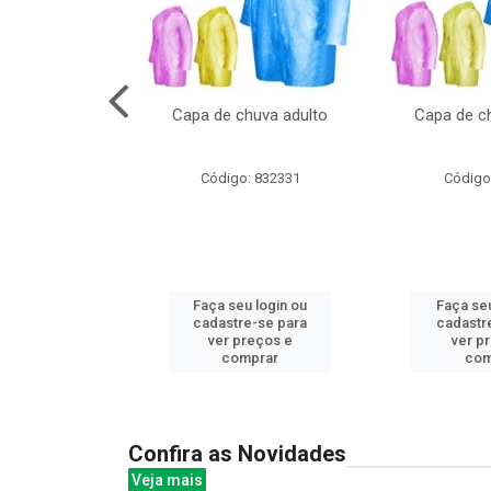
cal com oculos
Capa de chuva adulto
Capa de ch
 cx:048
: 844379
Código: 832331
Código
u login ou
Faça seu login ou
Faça seu
e-se para
cadastre-se para
cadastr
reços e
ver preços e
ver p
mprar
comprar
com
Confira as Novidades
Veja mais