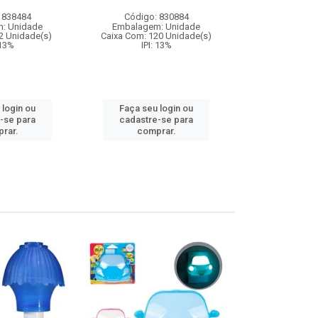
 838484
Código: 830884
Código:
: Unidade
Embalagem: Unidade
Embalagem
2 Unidade(s)
Caixa Com: 120 Unidade(s)
Caixa Com: 8
 13%
IPI: 13%
IPI: 9
 login ou
Faça seu login ou
Faça seu 
-se para
cadastre-se para
cadastre
rar.
comprar.
comp