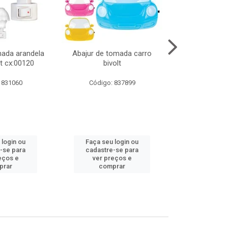
mada arandela
Abajur de tomada carro
Abajur de to
t cx:00120
bivolt
bivol
 831060
Código: 837899
Código:
 login ou
Faça seu login ou
Faça seu 
-se para
cadastre-se para
cadastre
eços e
ver preços e
ver pr
prar
comprar
comp