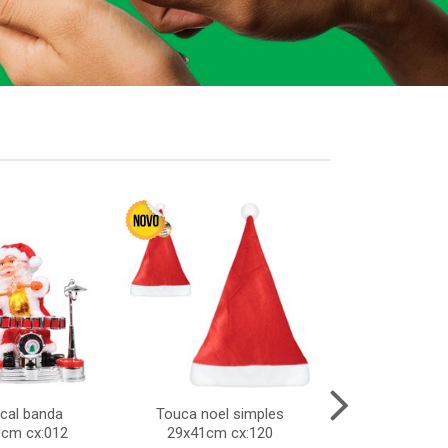
cal banda
Touca noel simples
Taca vidro a
0cm cx:012
29x41cm cx:120
340ml 