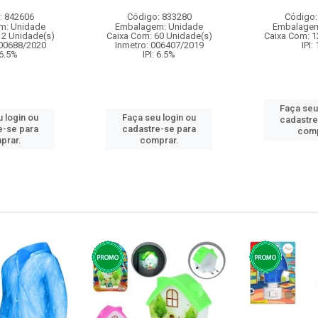
: 842606
Código: 833280
Código:
m: Unidade
Embalagem: Unidade
Embalagem
12 Unidade(s)
Caixa Com: 60 Unidade(s)
Caixa Com: 1
000688/2020
Inmetro: 006407/2019
IPI:
 6.5%
IPI: 6.5%
Faça seu
 login ou
Faça seu login ou
cadastre
e-se para
cadastre-se para
comp
prar.
comprar.