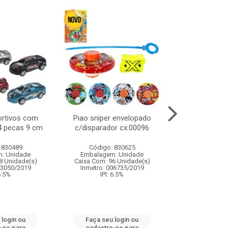
ortivos com
Piao sniper envelopado
Carro de polici
 4 pecas 9 cm
c/disparador cx:00096
com controle
funco
 830489
Código: 830625
Código:
: Unidade
Embalagem: Unidade
Embalagem
8 Unidade(s)
Caixa Com: 96 Unidade(s)
Caixa Com: 2
03050/2019
Inmetro: 006735/2019
Inmetro: 12444
 6.5%
IPI: 6.5%
IPI: 
 login ou
Faça seu login ou
Faça seu 
-se para
cadastre-se para