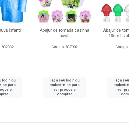
uva infantil
Abajur de tomada casinha
Abajur de to
bivolt
10cm bivol
: 832332
Código: 837902
Código:
 login ou
Faça seu login ou
Faça seu
e-se para
cadastre-se para
cadastre
reços e
ver preços e
ver pr
prar
comprar
com