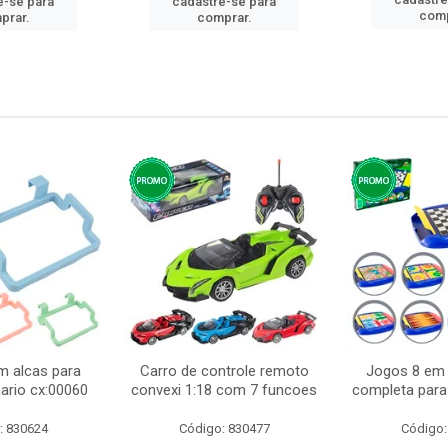
e-se para
cadastre-se para
comp
prar.
comprar.
m alcas para
Carro de controle remoto
Jogos 8 em 
ario cx:00060
convexi 1:18 com 7 funcoes
completa para 
: 830624
Código: 830477
Código: