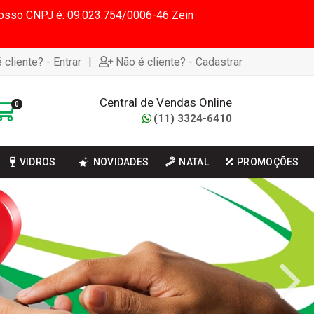
 Nosso CNPJ é: 09.023.754/0006-46 Zein
|
 cliente? - Entrar
Não é cliente? - Cadastrar
Central de Vendas Online
0
(11) 3324-6410
VIDROS
NOVIDADES
NATAL
PROMOÇÕES