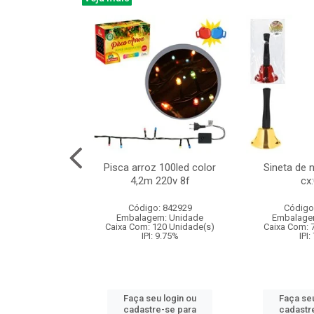
na 150led bco
Pisca arroz 100led color
Sineta de 
x40cm 220v 8f
4,2m 220v 8f
cx
:060
Código: 842929
Código
: 840985
Embalagem: Unidade
Embalage
m: Unidade
Caixa Com: 120 Unidade(s)
Caixa Com: 
60 Unidade(s)
IPI: 9.75%
IPI:
: 9.75%
Faça seu login ou
Faça seu
u login ou
cadastre-se para
cadastr
e-se para