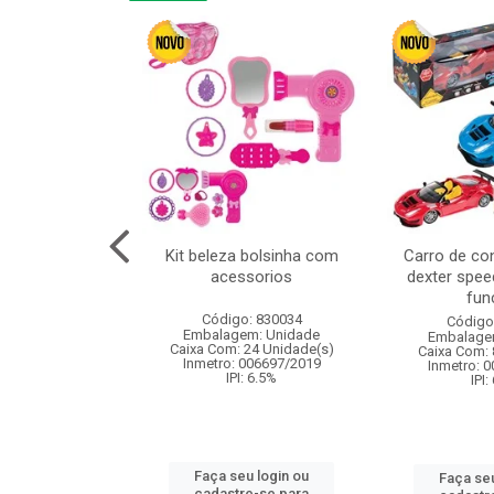
cm 6pcs cx:120
Kit beleza bolsinha com
Carro de co
acessorios
dexter spee
fun
: 830836
Código: 830034
Código
m: Unidade
Embalagem: Unidade
Embalage
120 Unidade(s)
Caixa Com: 24 Unidade(s)
Caixa Com: 
I: 13%
Inmetro: 006697/2019
Inmetro: 
IPI: 6.5%
IPI:
u login ou
Faça seu login ou
Faça seu
e-se para
cadastre-se para