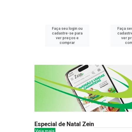
u login ou
Faça seu login ou
Faça seu
e-se para
cadastre-se para
cadastr
reços e
ver preços e
ver p
mprar
comprar
com
Especial de Natal Zein
Veja mais