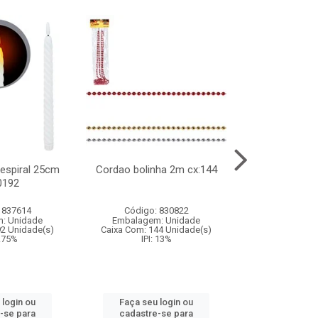
l espiral 25cm
Cordao bolinha 2m cx:144
Lata chap
0192
cx:0
 837614
Código: 830822
Código:
: Unidade
Embalagem: Unidade
Embalagem
92 Unidade(s)
Caixa Com: 144 Unidade(s)
Caixa Com: 6
9.75%
IPI: 13%
IPI: 
 login ou
Faça seu login ou
Faça seu 
-se para
cadastre-se para
cadastre