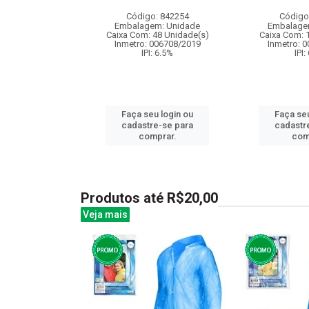
: 837375
Código: 842254
Código
m: Unidade
Embalagem: Unidade
Embalage
36 Unidade(s)
Caixa Com: 48 Unidade(s)
Caixa Com: 
006717/2019
Inmetro: 006708/2019
Inmetro: 
I: 13%
IPI: 6.5%
IPI:
u login ou
Faça seu login ou
Faça seu
e-se para
cadastre-se para
cadastr
prar.
comprar.
com
Produtos até R$20,00
Veja mais