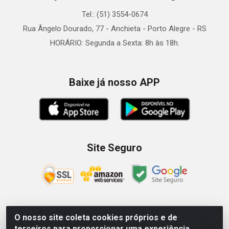
Tel.: (51) 3554-0674
Rua Ângelo Dourado, 77 - Anchieta - Porto Alegre - RS
HORÁRIO: Segunda a Sexta: 8h às 18h.
Baixe já nosso APP
Site Seguro
O nosso site coleta cookies próprios e de
Zein Importação e Comércio LTDA - Av. Senador Queiróz, 274
terceiros para proporcionar uma experiência