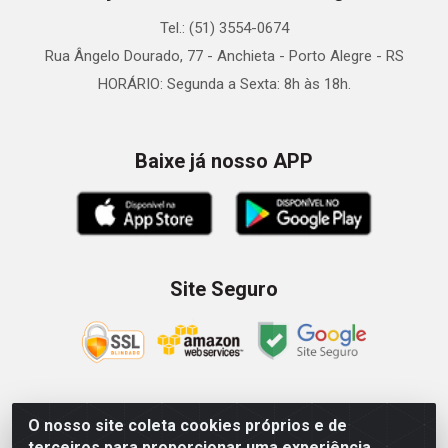
Tel.: (51) 3554-0674
Rua Ângelo Dourado, 77 - Anchieta - Porto Alegre - RS
HORÁRIO: Segunda a Sexta: 8h às 18h.
Baixe já nosso APP
Site Seguro
O nosso site coleta cookies próprios e de
Zein Importação e Comércio LTDA - Av. Senador Queiróz, 274
terceiros para proporcionar uma experiência