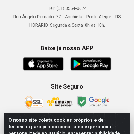
Tel.: (51) 3554-0674
Rua Ângelo Dourado, 77 - Anchieta - Porto Alegre - RS
HORÁRIO: Segunda a Sexta: 8h às 18h.
Baixe já nosso APP
Site Seguro
O nosso site coleta cookies próprios e de
terceiros para proporcionar uma experiência
Zein Importação e Comércio LTDA - Av. Senador Queiróz, 274
personalizada ao usuário, apresentar publicidade