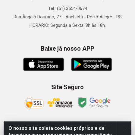
Tel.: (51) 3554-0674
Rua Ângelo Dourado, 77 - Anchieta - Porto Alegre - RS
HORÁRIO: Segunda a Sexta: 8h às 18h.
Baixe já nosso APP
Site Seguro
O nosso site coleta cookies próprios e de
Zein Importação e Comércio LTDA - Av. Senador Queiróz, 274
terceiros para proporcionar uma experiência