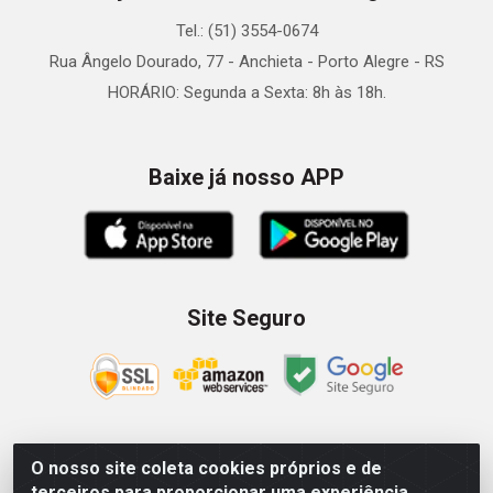
Tel.: (51) 3554-0674
Rua Ângelo Dourado, 77 - Anchieta - Porto Alegre - RS
HORÁRIO: Segunda a Sexta: 8h às 18h.
Baixe já nosso APP
Site Seguro
O nosso site coleta cookies próprios e de
Zein Importação e Comércio LTDA - Av. Senador Queiróz, 274
terceiros para proporcionar uma experiência