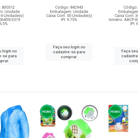
: 830512
Código: 842943
Código:
m: Unidade
Embalagem: Unidade
Embalagem
24 Unidade(s)
Caixa Com: 50 Unidade(s)
Caixa Com: 3
006409/2019
IPI: 9.75%
Inmetro: ABCP-B
 6.5%
IPI:
Faça seu login ou
 login ou
Faça seu
cadastre-se para
e-se para
cadastre
comprar.
prar.
comp