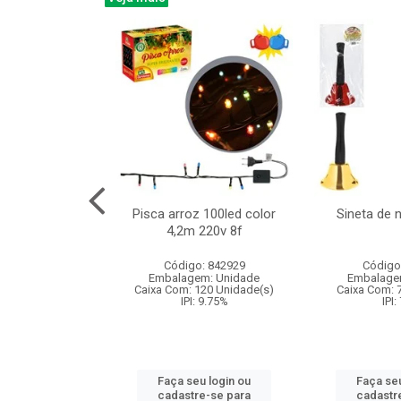
na 150led bco
Pisca arroz 100led color
Sineta de 
x40cm 220v 8f
4,2m 220v 8f
: 840985
Código: 842929
Código
m: Unidade
Embalagem: Unidade
Embalage
60 Unidade(s)
Caixa Com: 120 Unidade(s)
Caixa Com: 
: 9.75%
IPI: 9.75%
IPI:
u login ou
Faça seu login ou
Faça seu
e-se para
cadastre-se para
cadastr