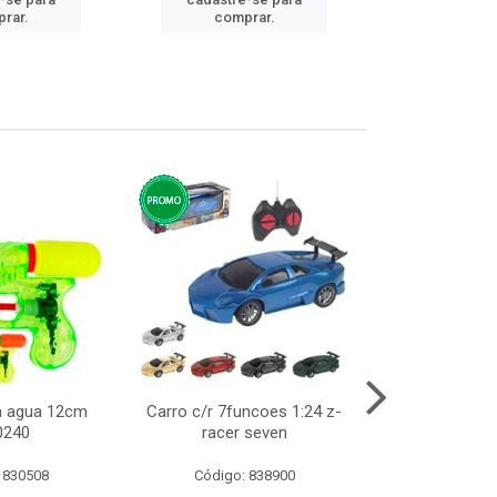
cadastre
rar.
comprar.
comp
ca agua 12cm
Carro c/r 7funcoes 1:24 z-
Abajur de tom
0240
racer seven
10cm b
 830508
Código: 838900
Código: