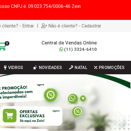
 Nosso CNPJ é: 09.023.754/0006-46 Zein
|
 cliente? - Entrar
Não é cliente? - Cadastrar
Central de Vendas Online
0
(11) 3324-6410
VIDROS
NOVIDADES
NATAL
PROMOÇÕES