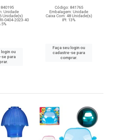
com 
 840195
Código: 841765
Código:
: Unidade
Embalagem: Unidade
Embalagem
6 Unidade(s)
Caixa Com: 48 Unidade(s)
Caixa Com: 1
RI-0404-2023-40
IPI: 13%
Inmetro: 12444
 6.5%
IPI: 
Faça seu login ou
 login ou
Faça seu 
cadastre-se para
-se para
cadastre
comprar.
rar.
comp