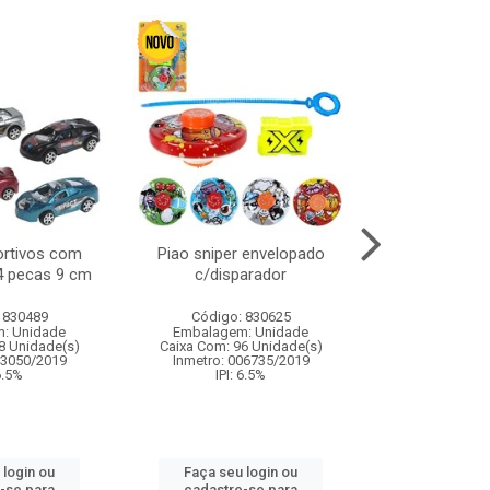
ortivos com
Piao sniper envelopado
Carro de polici
 4 pecas 9 cm
c/disparador
com controle
funco
 830489
Código: 830625
Código:
: Unidade
Embalagem: Unidade
Embalagem
8 Unidade(s)
Caixa Com: 96 Unidade(s)
Caixa Com: 2
03050/2019
Inmetro: 006735/2019
Inmetro: 12444
 6.5%
IPI: 6.5%
IPI: 
 login ou
Faça seu login ou
Faça seu 
-se para
cadastre-se para