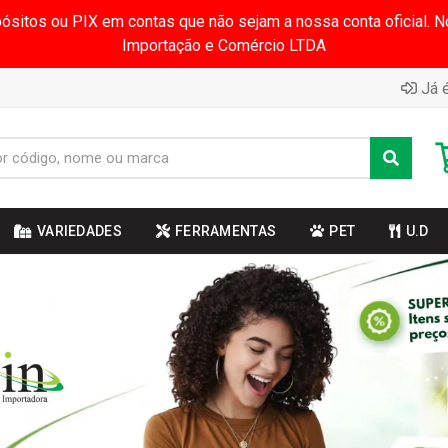
pósitos ou PIX em contas que não sejam a nossa conta oficial.
Importação e Comércio LTDA
Já é
VARIEDADES
FERRAMENTAS
PET
U.D