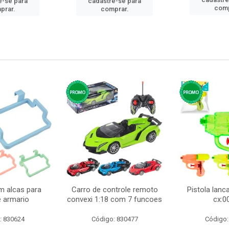
e-se para
cadastre-se para
comp
prar.
comprar.
m alcas para
Carro de controle remoto
Pistola lan
e armario
convexi 1:18 com 7 funcoes
cx:0
: 830624
Código: 830477
Código: