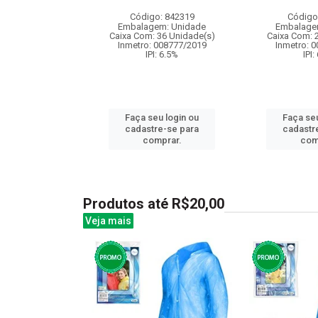
: 834645
Código: 842319
Código
m: Unidade
Embalagem: Unidade
Embalage
 6 Unidade(s)
Caixa Com: 36 Unidade(s)
Caixa Com: 
006715/2019
Inmetro: 008777/2019
Inmetro: 
: 6.5%
IPI: 6.5%
IPI:
u login ou
Faça seu login ou
Faça seu
e-se para
cadastre-se para
cadastr
prar.
comprar.
com
Produtos até R$20,00
Veja mais