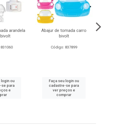
mada arandela
Abajur de tomada carro
Abajur de to
bivolt
bivolt
bivol
 831060
Código: 837899
Código:
 login ou
Faça seu login ou
Faça seu 
-se para
cadastre-se para
cadastre
eços e
ver preços e
ver pr
prar
comprar
comp