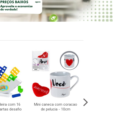
deira com 16
Mini caneca com coracao
Carrinho de co
artas desafio
de pelucia - 10cm
brave speed 1: