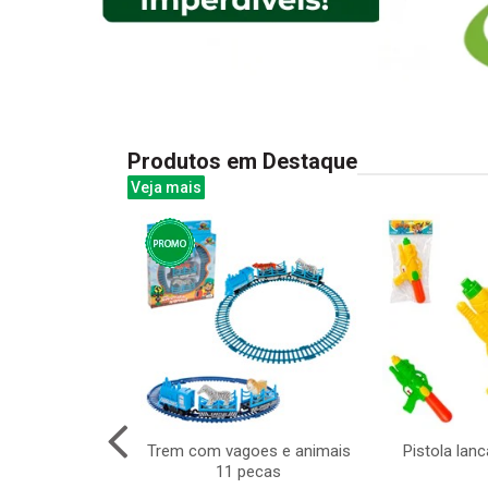
Produtos em Destaque
Veja mais
odas irado com
Trem com vagoes e animais
Pistola lan
z girl
11 pecas