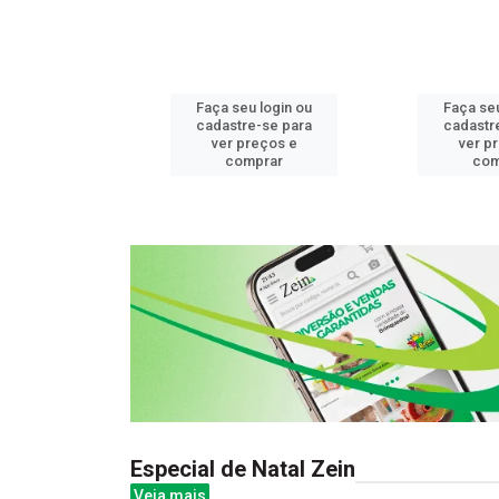
u login ou
Faça seu login ou
Faça seu
e-se para
cadastre-se para
cadastr
reços e
ver preços e
ver p
mprar
comprar
com
Especial de Natal Zein
Veja mais