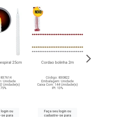
l espiral 25cm
Cordao bolinha 2m
Lata chap
 837614
Código: 830822
Código:
: Unidade
Embalagem: Unidade
Embalagem
92 Unidade(s)
Caixa Com: 144 Unidade(s)
Caixa Com: 6
9.75%
IPI: 13%
IPI: 
 login ou
Faça seu login ou
Faça seu 
-se para
cadastre-se para
cadastre