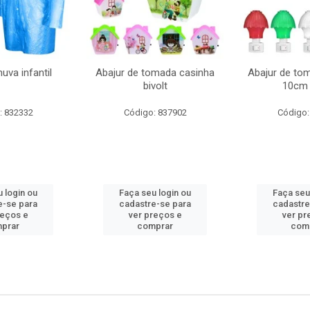
uva infantil
Abajur de tomada casinha
Abajur de to
bivolt
10cm 
: 832332
Código: 837902
Código:
 login ou
Faça seu login ou
Faça seu
e-se para
cadastre-se para
cadastre
reços e
ver preços e
ver pr
prar
comprar
com