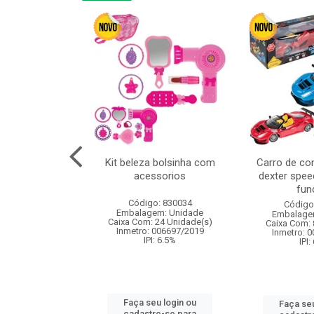
linha duo 2m
Kit beleza bolsinha com
Carro de co
acessorios
dexter spee
fun
: 830825
Código: 830034
Código
m: Unidade
Embalagem: Unidade
Embalage
144 Unidade(s)
Caixa Com: 24 Unidade(s)
Caixa Com: 
I: 13%
Inmetro: 006697/2019
Inmetro: 
IPI: 6.5%
IPI:
u login ou
Faça seu login ou
Faça seu
e-se para
cadastre-se para