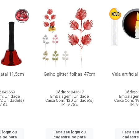
natal 11,5cm
Galho glitter folhas 47cm
Vela artificia
: 842669
Código: 843617
Código:
m: Unidade
Embalagem: Unidade
Embalagem
72 Unidade(s)
Caixa Com: 120 Unidade(s)
Caixa Com: 1
 7.8%
IPI: 9.75%
IPI: 
 login ou
Faça seu login ou
Faça seu
e-se para
cadastre-se para
cadastre