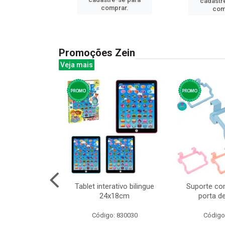
cadastr
prar.
comprar.
com
Promoções Zein
Veja mais
o interativo
Tablet interativo bilingue
Suporte co
l 17x13cm
24x18cm
porta d
: 832384
Código: 830030
Código