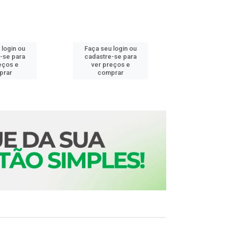
 login ou
Faça seu login ou
Faça seu 
-se para
cadastre-se para
cadastre
eços e
ver preços e
ver pr
prar
comprar
comp