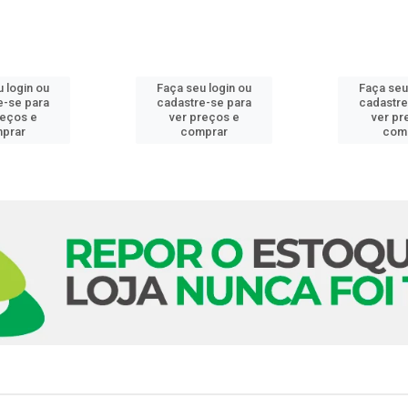
 login ou
Faça seu login ou
Faça seu
e-se para
cadastre-se para
cadastre
reços e
ver preços e
ver pr
prar
comprar
com