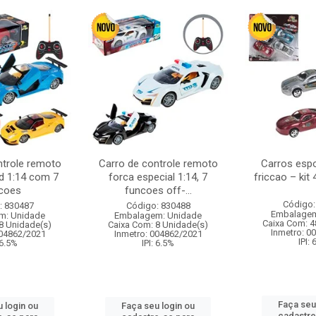
ntrole remoto
Carro de controle remoto
Carros esp
d 1:14 com 7
forca especial 1:14, 7
friccao – kit
coes
funcoes off-...
Código:
: 830487
Código: 830488
Embalagem
m: Unidade
Embalagem: Unidade
Caixa Com: 4
8 Unidade(s)
Caixa Com: 8 Unidade(s)
Inmetro: 0
004862/2021
Inmetro: 004862/2021
IPI:
 6.5%
IPI: 6.5%
Faça seu
 login ou
Faça seu login ou
cadastre