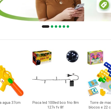
ca agua 37cm
Pisca led 100led bco frio 8m
Torre de ma
127v fv 8f
blocos e 22 c