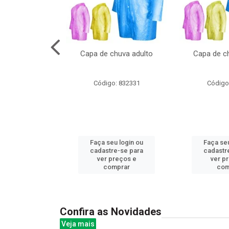
cal com oculos
Capa de chuva adulto
Capa de ch
3cm
: 844379
Código: 832331
Código
u login ou
Faça seu login ou
Faça seu
e-se para
cadastre-se para
cadastr
reços e
ver preços e
ver p
mprar
comprar
com
Confira as Novidades
Veja mais