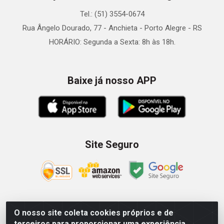
Tel.: (51) 3554-0674
Rua Ângelo Dourado, 77 - Anchieta - Porto Alegre - RS
HORÁRIO: Segunda a Sexta: 8h às 18h.
Baixe já nosso APP
Site Seguro
O nosso site coleta cookies próprios e de
Zein Importação e Comércio LTDA - Av. Senador Queiróz, 274
terceiros para proporcionar uma experiência