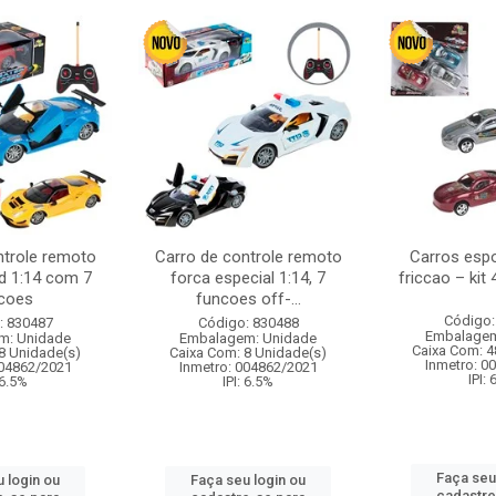
ntrole remoto
Carro de controle remoto
Carros esp
d 1:14 com 7
forca especial 1:14, 7
friccao – kit
coes
funcoes off-...
Código:
: 830487
Código: 830488
Embalagem
m: Unidade
Embalagem: Unidade
Caixa Com: 4
8 Unidade(s)
Caixa Com: 8 Unidade(s)
Inmetro: 0
004862/2021
Inmetro: 004862/2021
IPI:
 6.5%
IPI: 6.5%
Faça seu
 login ou
Faça seu login ou
cadastre