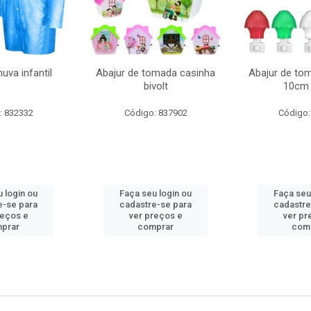
uva infantil
Abajur de tomada casinha
Abajur de to
bivolt
10cm 
: 832332
Código: 837902
Código:
 login ou
Faça seu login ou
Faça seu
e-se para
cadastre-se para
cadastre
reços e
ver preços e
ver pr
prar
comprar
com