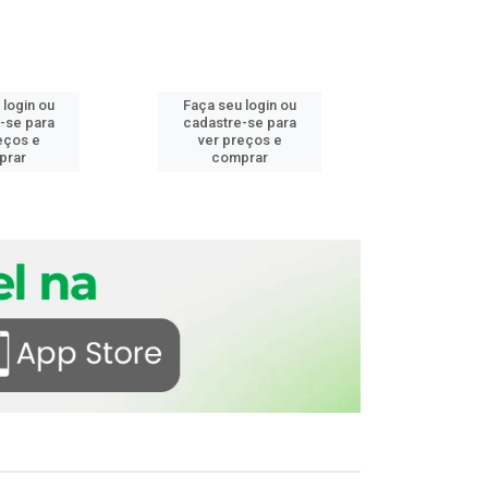
 login ou
Faça seu login ou
Faça seu 
-se para
cadastre-se para
cadastre
eços e
ver preços e
ver pr
prar
comprar
comp