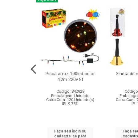
na 150led bco
Pisca arroz 100led color
Sineta de 
x40cm 220v 8f
4,2m 220v 8f
: 840985
Código: 842929
Código
m: Unidade
Embalagem: Unidade
Embalage
60 Unidade(s)
Caixa Com: 120 Unidade(s)
Caixa Com: 
: 9.75%
IPI: 9.75%
IPI:
u login ou
Faça seu login ou
Faça seu
e-se para
cadastre-se para
cadastr