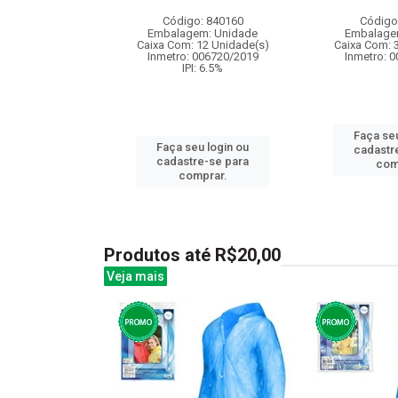
: 830030
Código: 840160
Código
m: Unidade
Embalagem: Unidade
Embalage
36 Unidade(s)
Caixa Com: 12 Unidade(s)
Caixa Com: 
006758/2019
Inmetro: 006720/2019
Inmetro: 
: 6.5%
IPI: 6.5%
Faça seu
u login ou
Faça seu login ou
cadastr
e-se para
cadastre-se para
com
prar.
comprar.
Produtos até R$20,00
Veja mais