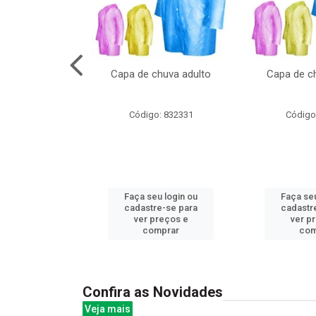
cal com oculos
Capa de chuva adulto
Capa de ch
3cm
: 844379
Código: 832331
Código
u login ou
Faça seu login ou
Faça seu
e-se para
cadastre-se para
cadastr
reços e
ver preços e
ver p
mprar
comprar
com
Confira as Novidades
Veja mais