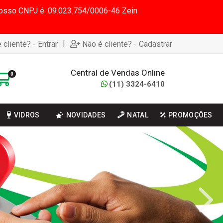
 Nosso CNPJ é: 09.023.754/0006-46 Zein
|
 cliente? - Entrar
Não é cliente? - Cadastrar
Central de Vendas Online
0
(11) 3324-6410
VIDROS
NOVIDADES
NATAL
PROMOÇÕES