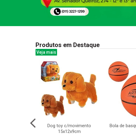
Produtos em Destaque
Veja mais
ativo bilingue
Dog toy c/movimento
Bola de basq
x18cm
15x12x9cm