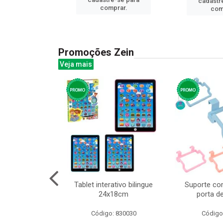
cadastr
prar.
comprar.
com
Promoções Zein
Veja mais
o interativo
Tablet interativo bilingue
Suporte co
l 17x13cm
24x18cm
porta d
: 832384
Código: 830030
Código