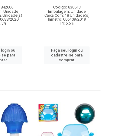
 842606
Código: 830513
Código:
: Unidade
Embalagem: Unidade
Embalagem
2 Unidade(s)
Caixa Com: 18 Unidade(s)
Caixa Com: 4
00688/2020
Inmetro: 006409/2019
IPI: 
 6.5%
IPI: 6.5%
Faça seu 
 login ou
Faça seu login ou
cadastre
-se para
cadastre-se para
comp
rar.
comprar.