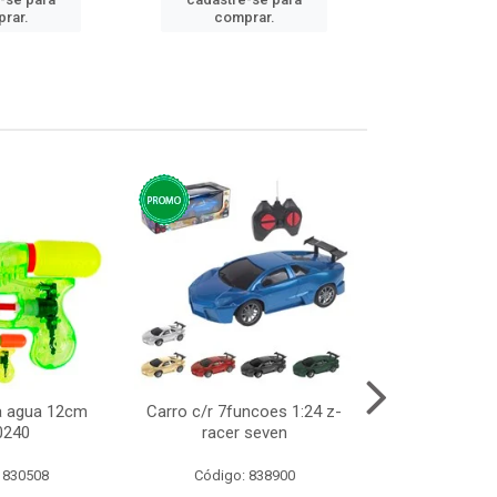
cadastre
rar.
comprar.
comp
ca agua 12cm
Carro c/r 7funcoes 1:24 z-
Abajur de tom
0240
racer seven
10cm b
 830508
Código: 838900
Código: