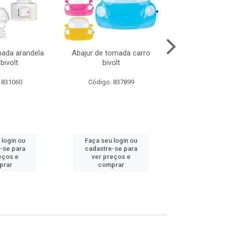
mada arandela
Abajur de tomada carro
Abajur de to
bivolt
bivolt
bivol
 831060
Código: 837899
Código:
 login ou
Faça seu login ou
Faça seu 
-se para
cadastre-se para
cadastre
eços e
ver preços e
ver pr
prar
comprar
comp