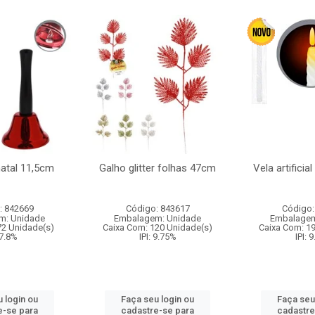
natal 11,5cm
Galho glitter folhas 47cm
Vela artificia
: 842669
Código: 843617
Código:
m: Unidade
Embalagem: Unidade
Embalagem
72 Unidade(s)
Caixa Com: 120 Unidade(s)
Caixa Com: 1
 7.8%
IPI: 9.75%
IPI: 
 login ou
Faça seu login ou
Faça seu
e-se para
cadastre-se para
cadastre