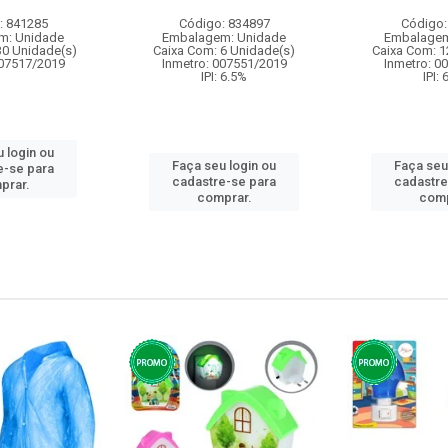
: 841285
Código: 834897
Código:
m: Unidade
Embalagem: Unidade
Embalagem
30 Unidade(s)
Caixa Com: 6 Unidade(s)
Caixa Com: 1
007517/2019
Inmetro: 007551/2019
Inmetro: 0
IPI: 6.5%
IPI:
 login ou
Faça seu login ou
Faça seu
e-se para
cadastre-se para
cadastre
prar.
comprar.
comp