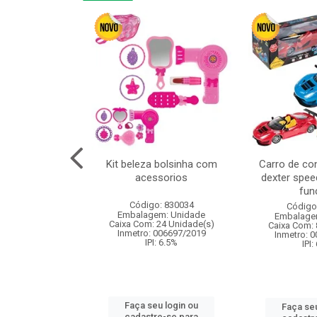
linha duo 2m
Kit beleza bolsinha com
Carro de co
acessorios
dexter spee
fun
: 830825
Código: 830034
Código
m: Unidade
Embalagem: Unidade
Embalage
144 Unidade(s)
Caixa Com: 24 Unidade(s)
Caixa Com: 
I: 13%
Inmetro: 006697/2019
Inmetro: 
IPI: 6.5%
IPI:
u login ou
Faça seu login ou
Faça seu
e-se para
cadastre-se para