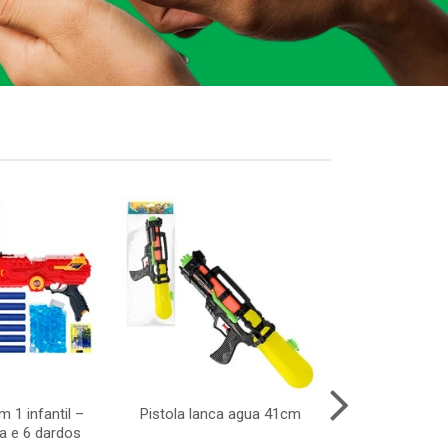
 1 infantil –
Pistola lanca agua 41cm
Enf arvor
a e 6 dardos
c/pingente