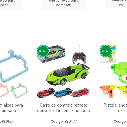
e-se para
cadastre-se para
comp
prar.
comprar.
m alcas para
Carro de controle remoto
Pistola lan
e armario
convexi 1:18 com 7 funcoes
cx:0
: 830624
Código: 830477
Código: