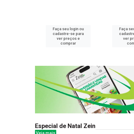
u login ou
Faça seu login ou
Faça seu
e-se para
cadastre-se para
cadastr
reços e
ver preços e
ver p
mprar
comprar
com
Especial de Natal Zein
Veja mais