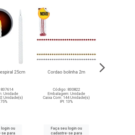
l espiral 25cm
Cordao bolinha 2m
Lata chap
 837614
Código: 830822
Código:
: Unidade
Embalagem: Unidade
Embalagem
92 Unidade(s)
Caixa Com: 144 Unidade(s)
Caixa Com: 6
9.75%
IPI: 13%
IPI: 
 login ou
Faça seu login ou
Faça seu 
-se para
cadastre-se para
cadastre