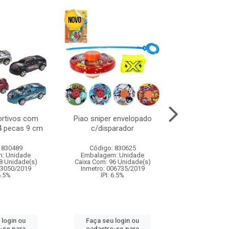
ortivos com
Piao sniper envelopado
Carro de polici
 4 pecas 9 cm
c/disparador
com controle
funco
 830489
Código: 830625
Código:
: Unidade
Embalagem: Unidade
Embalagem
8 Unidade(s)
Caixa Com: 96 Unidade(s)
Caixa Com: 2
03050/2019
Inmetro: 006735/2019
Inmetro: 12444
 6.5%
IPI: 6.5%
IPI: 
 login ou
Faça seu login ou
Faça seu 
-se para
cadastre-se para