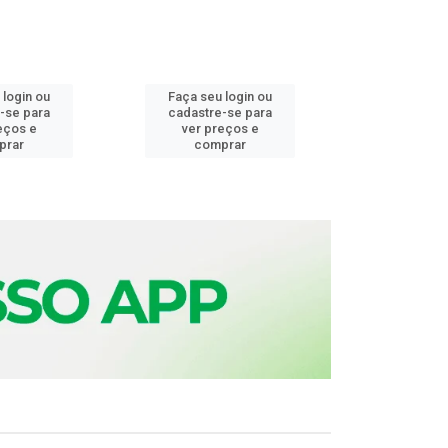
 login ou
Faça seu login ou
Faça seu 
-se para
cadastre-se para
cadastre
eços e
ver preços e
ver pr
prar
comprar
comp