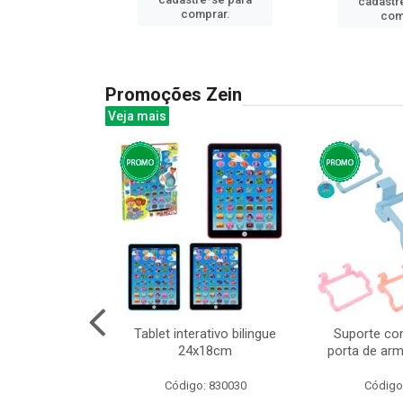
cadastr
prar.
comprar.
com
Promoções Zein
Veja mais
o interativo
Tablet interativo bilingue
Suporte co
13cm cx:00048
24x18cm
porta de arm
: 832384
Código: 830030
Código