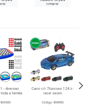
cadastre
rar.
comprar.
comp
1 - diversao
Carro c/r 7funcoes 1:24 z-
Abajur de tom
toda a familia
racer seven
10cm bivol
 830500
Código: 838900
Código: