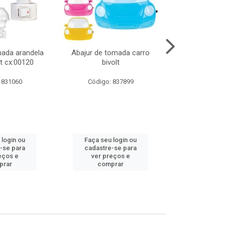
mada arandela
Abajur de tomada carro
Abajur de to
t cx:00120
bivolt
bivol
 831060
Código: 837899
Código:
 login ou
Faça seu login ou
Faça seu 
-se para
cadastre-se para
cadastre
eços e
ver preços e
ver pr
prar
comprar
comp