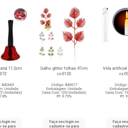
natal 11,5cm
Galho glitter folhas 47cm
Vela artificia
:072
cx:0120
cx:0
: 842669
Código: 843617
Código:
m: Unidade
Embalagem: Unidade
Embalagem
72 Unidade(s)
Caixa Com: 120 Unidade(s)
Caixa Com: 1
 7.8%
IPI: 9.75%
IPI: 
 login ou
Faça seu login ou
Faça seu
e-se para
cadastre-se para
cadastre