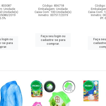
: 833087
Código: 836718
Código:
m: Unidade
Embalagem: Unidade
Embalagem
60 Unidade(s)
Caixa Com: 100 Unidade(s)
Caixa Com: 1
005080/2019
Inmetro: 007517/2019
Inmetro: 0
 6.5%
IPI:
Faça seu login ou
 login ou
Faça seu
cadastre-se para
e-se para
cadastre
comprar.
prar.
comp