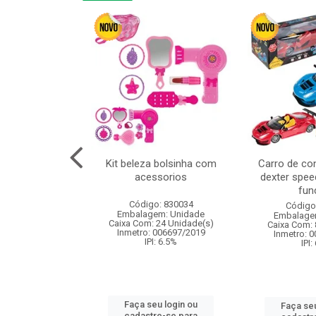
cm 6pcs cx:120
Kit beleza bolsinha com
Carro de co
acessorios
dexter spee
fun
: 830836
Código: 830034
Código
m: Unidade
Embalagem: Unidade
Embalage
120 Unidade(s)
Caixa Com: 24 Unidade(s)
Caixa Com: 
I: 13%
Inmetro: 006697/2019
Inmetro: 
IPI: 6.5%
IPI:
u login ou
Faça seu login ou
Faça seu
e-se para
cadastre-se para