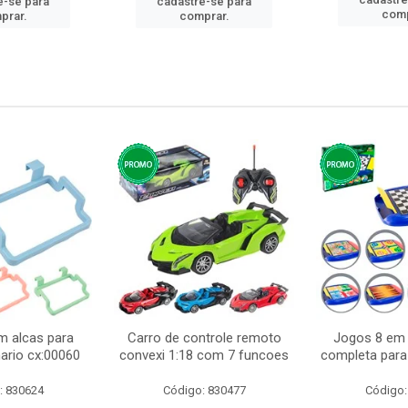
e-se para
cadastre-se para
comp
prar.
comprar.
m alcas para
Carro de controle remoto
Jogos 8 em 
ario cx:00060
convexi 1:18 com 7 funcoes
completa para 
: 830624
Código: 830477
Código: