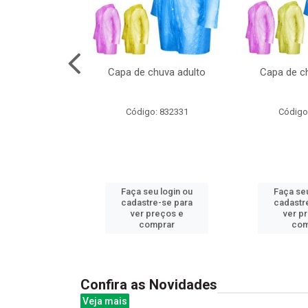
no pote c/molde
Capa de chuva adulto
Capa de ch
: 839020
Código: 832331
Código
u login ou
Faça seu login ou
Faça seu
e-se para
cadastre-se para
cadastr
reços e
ver preços e
ver p
mprar
comprar
com
Confira as Novidades
Veja mais