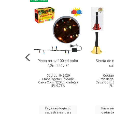
na 150led bco
Pisca arroz 100led color
Sineta de 
x40cm 220v 8f
4,2m 220v 8f
cx
:060
Código: 842929
Código
: 840985
Embalagem: Unidade
Embalage
m: Unidade
Caixa Com: 120 Unidade(s)
Caixa Com: 
60 Unidade(s)
IPI: 9.75%
IPI:
: 9.75%
Faça seu login ou
Faça seu
u login ou
cadastre-se para
cadastr
e-se para