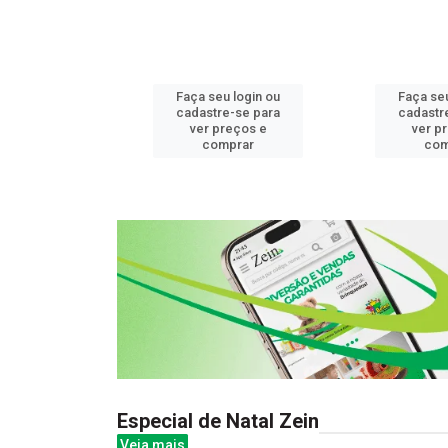
u login ou
Faça seu login ou
Faça seu
e-se para
cadastre-se para
cadastr
reços e
ver preços e
ver p
mprar
comprar
com
Especial de Natal Zein
Veja mais