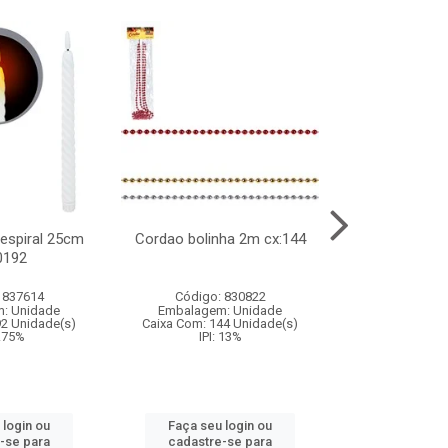
l espiral 25cm
Cordao bolinha 2m cx:144
Lata chap
0192
cx:0
 837614
Código: 830822
Código:
: Unidade
Embalagem: Unidade
Embalagem
92 Unidade(s)
Caixa Com: 144 Unidade(s)
Caixa Com: 6
9.75%
IPI: 13%
IPI: 
 login ou
Faça seu login ou
Faça seu 
-se para
cadastre-se para
cadastre