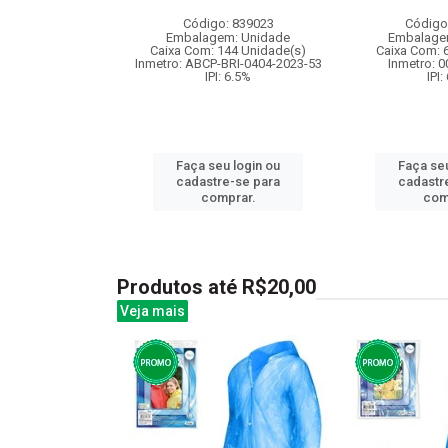
: 841731
Código: 839023
Código
m: Unidade
Embalagem: Unidade
Embalage
48 Unidade(s)
Caixa Com: 144 Unidade(s)
Caixa Com: 
I: 13%
Inmetro: ABCP-BRI-0404-2023-53
Inmetro: 
IPI: 6.5%
IPI:
u login ou
Faça seu login ou
Faça seu
e-se para
cadastre-se para
cadastr
prar.
comprar.
com
Produtos até R$20,00
Veja mais