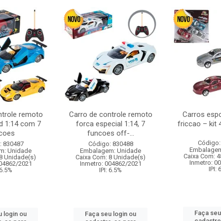
ntrole remoto
Carro de controle remoto
Carros esp
d 1:14 com 7
forca especial 1:14, 7
friccao – kit
coes
funcoes off-...
Código:
: 830487
Código: 830488
Embalagem
m: Unidade
Embalagem: Unidade
Caixa Com: 4
8 Unidade(s)
Caixa Com: 8 Unidade(s)
Inmetro: 0
004862/2021
Inmetro: 004862/2021
IPI:
 6.5%
IPI: 6.5%
Faça seu
 login ou
Faça seu login ou
cadastre