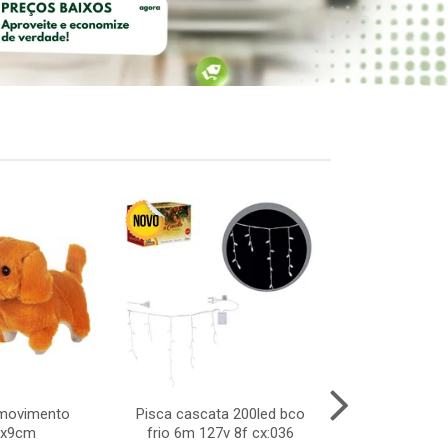
/movimento
Pisca cascata 200led bco
Noel musical
2x9cm
frio 6m 127v 8f cx:036
14x33cm