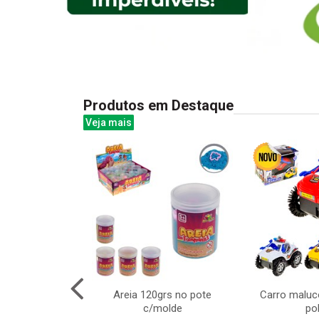
Produtos em Destaque
Veja mais
re madeira
Areia 120grs no pote
Carro maluco
tes 16x10cm
c/molde
pol