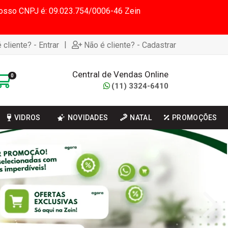
 Nosso CNPJ é: 09.023.754/0006-46 Zein
|
 cliente? - Entrar
Não é cliente? - Cadastrar
Central de Vendas Online
0
(11) 3324-6410
VIDROS
NOVIDADES
NATAL
PROMOÇÕES