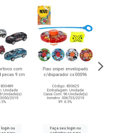
ortivos com
Piao sniper envelopado
Carro de polici
 4 pecas 9 cm
c/disparador cx:00096
com controle
funco
 830489
Código: 830625
Código:
: Unidade
Embalagem: Unidade
Embalagem
8 Unidade(s)
Caixa Com: 96 Unidade(s)
Caixa Com: 2
03050/2019
Inmetro: 006735/2019
Inmetro: 12444
 6.5%
IPI: 6.5%
IPI: 
 login ou
Faça seu login ou
Faça seu 
-se para
cadastre-se para