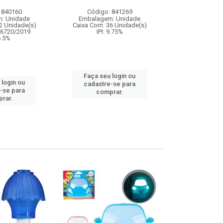
 840160
Código: 841269
Código:
: Unidade
Embalagem: Unidade
Embalagem
2 Unidade(s)
Caixa Com: 36 Unidade(s)
Caixa Com: 1
06720/2019
IPI: 9.75%
IPI: 
 6.5%
Faça seu login ou
Faça seu 
 login ou
cadastre-se para
cadastre
-se para
comprar.
comp
rar.