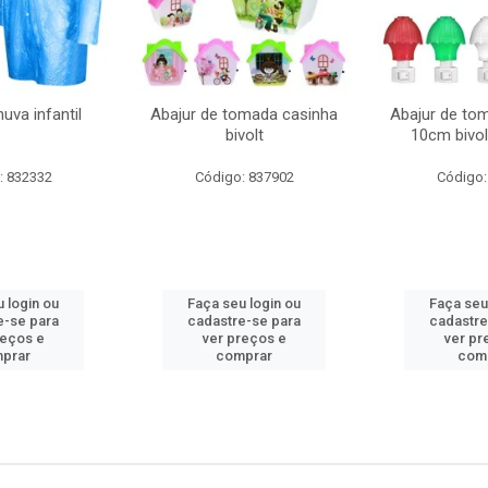
uva infantil
Abajur de tomada casinha
Abajur de to
bivolt
10cm bivol
: 832332
Código: 837902
Código:
 login ou
Faça seu login ou
Faça seu
e-se para
cadastre-se para
cadastre
reços e
ver preços e
ver pr
prar
comprar
com