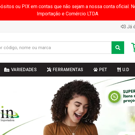
pósitos ou PIX em contas que não sejam a nossa conta oficial.
Importação e Comércio LTDA
Já é
VARIEDADES
FERRAMENTAS
PET
U.D