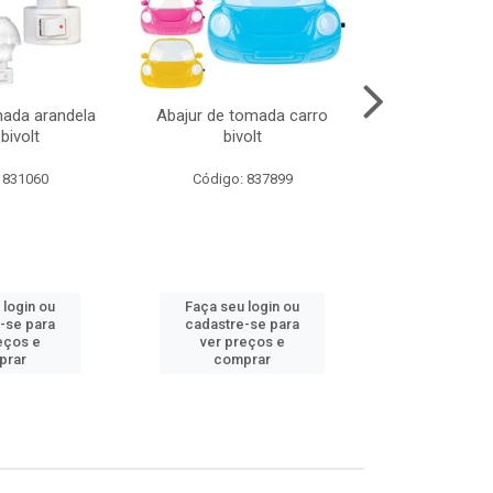
mada arandela
Abajur de tomada carro
Abajur de to
bivolt
bivolt
bivol
 831060
Código: 837899
Código:
 login ou
Faça seu login ou
Faça seu 
-se para
cadastre-se para
cadastre
eços e
ver preços e
ver pr
prar
comprar
comp