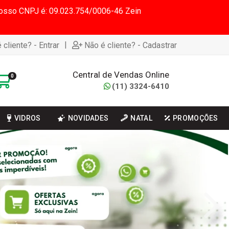
 Nosso CNPJ é: 09.023.754/0006-46 Zein
|
 cliente? - Entrar
Não é cliente? - Cadastrar
Central de Vendas Online
0
(11) 3324-6410
VIDROS
NOVIDADES
NATAL
PROMOÇÕES