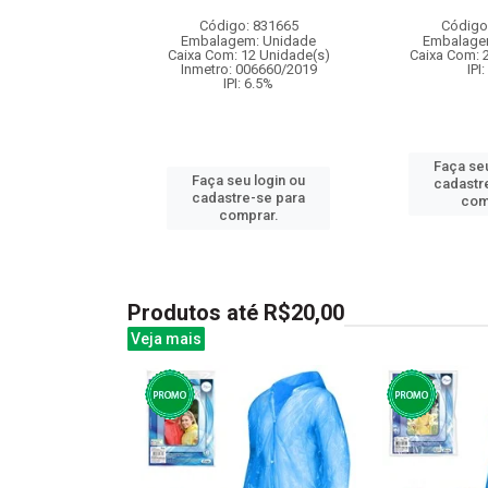
: 838485
Código: 831665
Código
m: Unidade
Embalagem: Unidade
Embalage
12 Unidade(s)
Caixa Com: 12 Unidade(s)
Caixa Com: 
I: 13%
Inmetro: 006660/2019
IPI
IPI: 6.5%
u login ou
Faça seu
Faça seu login ou
e-se para
cadastr
cadastre-se para
prar.
com
comprar.
Produtos até R$20,00
Veja mais