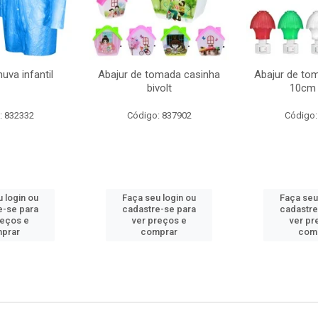
uva infantil
Abajur de tomada casinha
Abajur de to
bivolt
10cm 
: 832332
Código: 837902
Código:
 login ou
Faça seu login ou
Faça seu
e-se para
cadastre-se para
cadastre
reços e
ver preços e
ver pr
prar
comprar
com