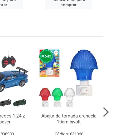
cadastre
rar.
comprar.
comp
ncoes 1:24 z-
Abajur de tomada arandela
Cesto telad
 seven
10cm bivolt
dobravel
 838900
Código: 831060
Código: