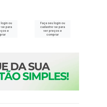
 login ou
Faça seu login ou
Faça seu 
-se para
cadastre-se para
cadastre
eços e
ver preços e
ver pr
prar
comprar
comp