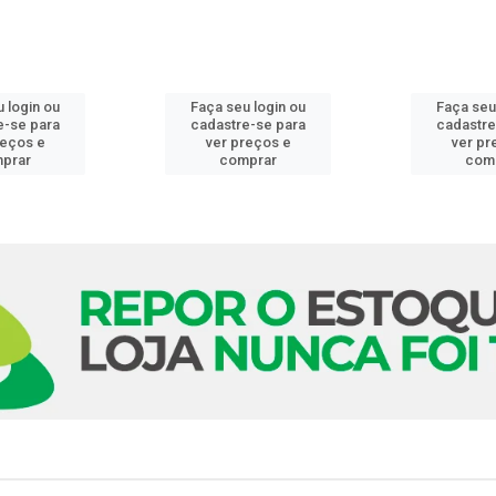
 login ou
Faça seu login ou
Faça seu
e-se para
cadastre-se para
cadastre
reços e
ver preços e
ver pr
prar
comprar
com