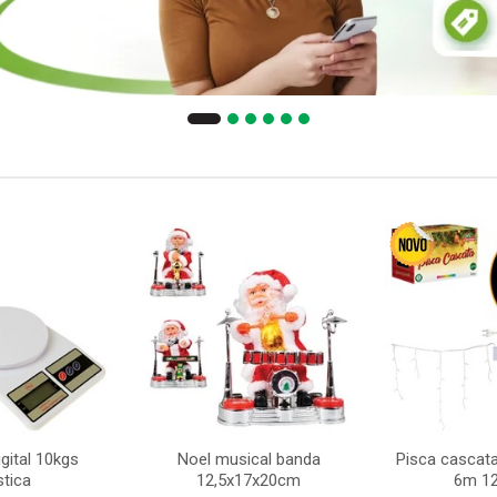
gital 10kgs
Noel musical banda
Pisca cascata
stica
12,5x17x20cm
6m 12