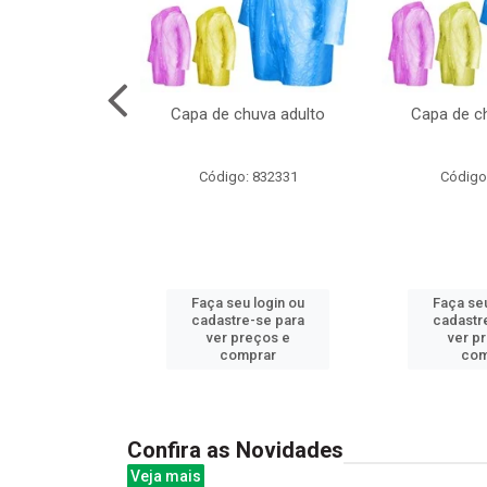
cal com oculos
Capa de chuva adulto
Capa de ch
3cm
: 844379
Código: 832331
Código
u login ou
Faça seu login ou
Faça seu
e-se para
cadastre-se para
cadastr
reços e
ver preços e
ver p
mprar
comprar
com
Confira as Novidades
Veja mais