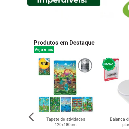
Produtos em Destaque
Veja mais
al com cajado
Tapete de atividades
Balanca di
x33cm
120x180cm
pla