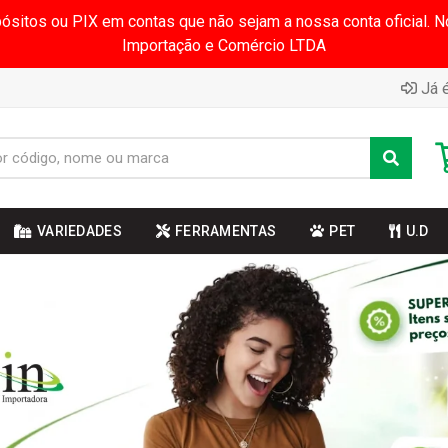
pósitos ou PIX em contas que não sejam a nossa conta oficial.
Importação e Comércio LTDA
Já é
VARIEDADES
FERRAMENTAS
PET
U.D