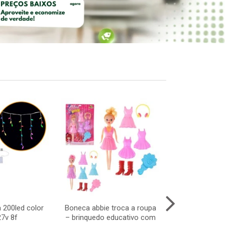
 200led color
Boneca abbie troca a roupa
Boneca abbie 
7v 8f
– brinquedo educativo com
– boneca in