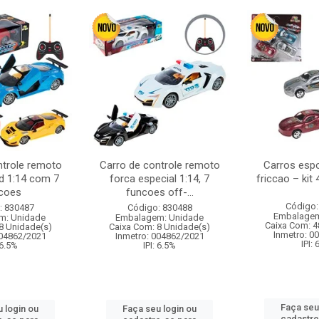
ntrole remoto
Carro de controle remoto
Carros esp
d 1:14 com 7
forca especial 1:14, 7
friccao – kit
coes
funcoes off-...
Código:
: 830487
Código: 830488
Embalagem
m: Unidade
Embalagem: Unidade
Caixa Com: 4
8 Unidade(s)
Caixa Com: 8 Unidade(s)
Inmetro: 0
004862/2021
Inmetro: 004862/2021
IPI:
 6.5%
IPI: 6.5%
Faça seu
 login ou
Faça seu login ou
cadastre