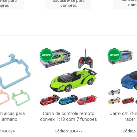
e-se para
cadastre-se para
comp
prar.
comprar.
m alcas para
Carro de controle remoto
Carro c/r 7fu
e armario
convexi 1:18 com 7 funcoes
racer
: 830624
Código: 830477
Código: