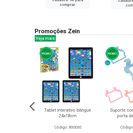
cadastr
prar.
comprar.
com
Promoções Zein
Veja mais
huva adulto
Tablet interativo bilingue
Suporte co
24x18cm
porta d
: 832331
Código: 830030
Código