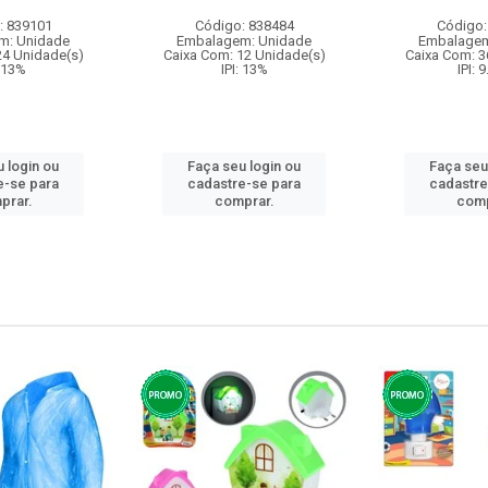
: 839101
Código: 838484
Código:
m: Unidade
Embalagem: Unidade
Embalagem
24 Unidade(s)
Caixa Com: 12 Unidade(s)
Caixa Com: 3
: 13%
IPI: 13%
IPI: 
 login ou
Faça seu login ou
Faça seu
e-se para
cadastre-se para
cadastre
prar.
comprar.
comp