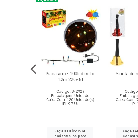
na 150led bco
Pisca arroz 100led color
Sineta de 
x40cm 220v 8f
4,2m 220v 8f
: 840985
Código: 842929
Código
m: Unidade
Embalagem: Unidade
Embalage
60 Unidade(s)
Caixa Com: 120 Unidade(s)
Caixa Com: 
: 9.75%
IPI: 9.75%
IPI:
u login ou
Faça seu login ou
Faça seu
e-se para
cadastre-se para
cadastr