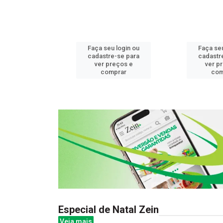
u login ou
Faça seu login ou
Faça seu
e-se para
cadastre-se para
cadastr
reços e
ver preços e
ver p
mprar
comprar
com
Especial de Natal Zein
Veja mais