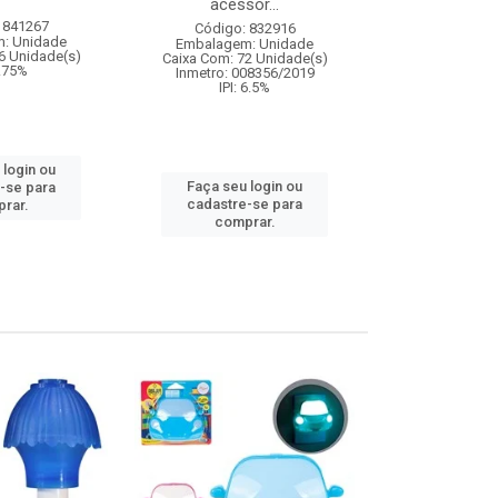
acessor...
roupas 
 841267
Código: 832916
Código:
: Unidade
Embalagem: Unidade
Embalagem
6 Unidade(s)
Caixa Com: 72 Unidade(s)
Caixa Com: 2
9.75%
Inmetro: 008356/2019
Inmetro: 0
IPI: 6.5%
IPI: 
 login ou
Faça seu login ou
Faça seu 
-se para
cadastre-se para
cadastre
rar.
comprar.
comp