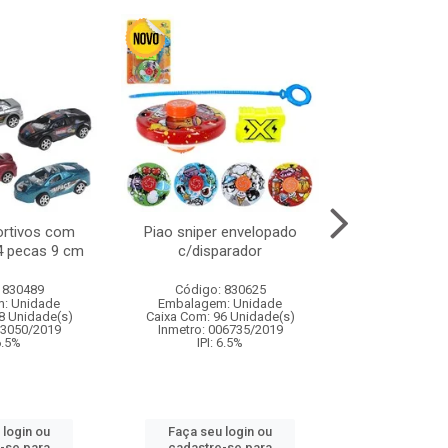
ortivos com
Piao sniper envelopado
Carro de polici
 4 pecas 9 cm
c/disparador
com controle
funco
 830489
Código: 830625
Código:
: Unidade
Embalagem: Unidade
Embalagem
8 Unidade(s)
Caixa Com: 96 Unidade(s)
Caixa Com: 2
03050/2019
Inmetro: 006735/2019
Inmetro: 12444
 6.5%
IPI: 6.5%
IPI: 
 login ou
Faça seu login ou
Faça seu 
-se para
cadastre-se para