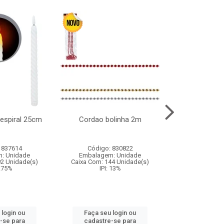
l espiral 25cm
Cordao bolinha 2m
Lata chap
 837614
Código: 830822
Código:
: Unidade
Embalagem: Unidade
Embalagem
92 Unidade(s)
Caixa Com: 144 Unidade(s)
Caixa Com: 6
9.75%
IPI: 13%
IPI: 
 login ou
Faça seu login ou
Faça seu 
-se para
cadastre-se para
cadastre