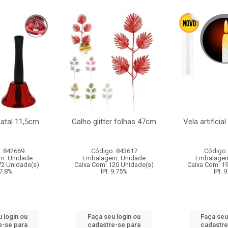
natal 11,5cm
Galho glitter folhas 47cm
Vela artificia
: 842669
Código: 843617
Código:
m: Unidade
Embalagem: Unidade
Embalagem
72 Unidade(s)
Caixa Com: 120 Unidade(s)
Caixa Com: 1
 7.8%
IPI: 9.75%
IPI: 
 login ou
Faça seu login ou
Faça seu
e-se para
cadastre-se para
cadastre