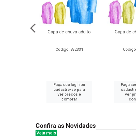
no pote c/molde
Capa de chuva adulto
Capa de ch
: 839020
Código: 832331
Código
u login ou
Faça seu login ou
Faça seu
e-se para
cadastre-se para
cadastr
reços e
ver preços e
ver p
mprar
comprar
com
Confira as Novidades
Veja mais