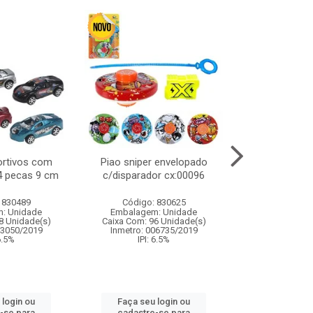
ortivos com
Piao sniper envelopado
Carro de polici
 4 pecas 9 cm
c/disparador cx:00096
com controle
funco
 830489
Código: 830625
Código:
: Unidade
Embalagem: Unidade
Embalagem
8 Unidade(s)
Caixa Com: 96 Unidade(s)
Caixa Com: 2
03050/2019
Inmetro: 006735/2019
Inmetro: 12444
 6.5%
IPI: 6.5%
IPI: 
 login ou
Faça seu login ou
Faça seu 
-se para
cadastre-se para