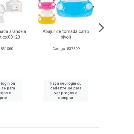
mada arandela
Abajur de tomada carro
Abajur de to
t cx:00120
bivolt
bivol
 831060
Código: 837899
Código:
 login ou
Faça seu login ou
Faça seu 
-se para
cadastre-se para
cadastre
eços e
ver preços e
ver pr
prar
comprar
comp