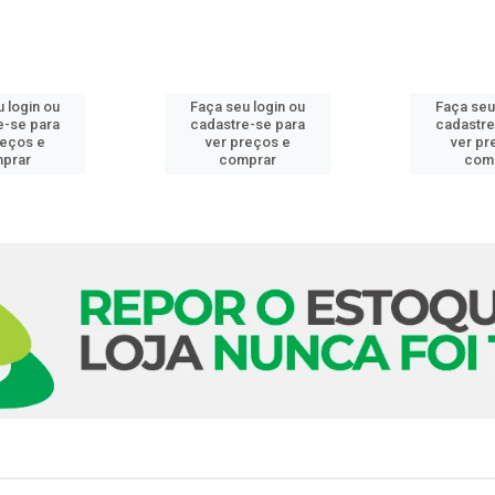
 login ou
Faça seu login ou
Faça seu
e-se para
cadastre-se para
cadastre
reços e
ver preços e
ver pr
prar
comprar
com