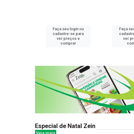
u login ou
Faça seu login ou
Faça seu
e-se para
cadastre-se para
cadastr
reços e
ver preços e
ver p
mprar
comprar
com
Especial de Natal Zein
Veja mais