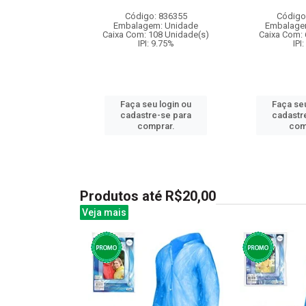
ernas
Código: 836355
Código
: 841287
Embalagem: Unidade
Embalage
m: Unidade
Caixa Com: 108 Unidade(s)
Caixa Com: 
96 Unidade(s)
IPI: 9.75%
IPI
008728/2019
: 6.5%
Faça seu login ou
Faça seu
u login ou
cadastre-se para
cadastr
e-se para
comprar.
com
prar.
Produtos até R$20,00
Veja mais