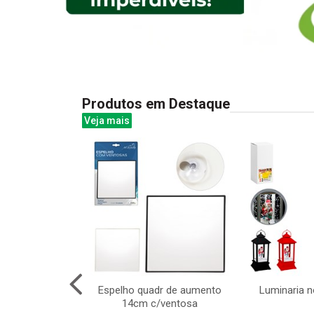
Produtos em Destaque
Veja mais
y pop 27cm -
Espelho quadr de aumento
Luminaria n
osa com roupas
14cm c/ventosa