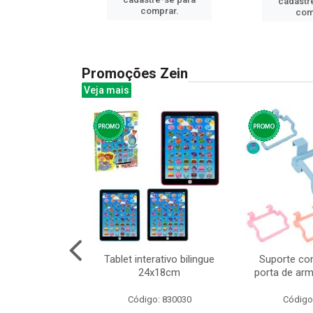
cadastr
prar.
comprar.
com
Promoções Zein
Veja mais
o interativo
Tablet interativo bilingue
Suporte co
13cm cx:00048
24x18cm
porta de arm
: 832384
Código: 830030
Código