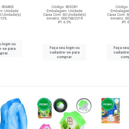
: 836802
Código: 833281
Código:
m: Unidade
Embalagem: Unidade
Embalagem
6 Unidade(s)
Caixa Com: 60 Unidade(s)
Caixa Com: 4
: 13%
Inmetro: 006758/2019
Inmetro: 0
IPI: 6.5%
IPI:
 login ou
Faça seu login ou
Faça seu
e-se para
cadastre-se para
cadastre
prar.
comprar.
comp