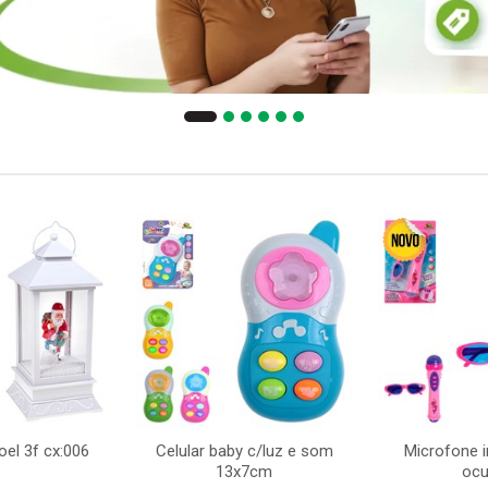
oel 3f cx:006
Celular baby c/luz e som
Microfone i
13x7cm
ocu