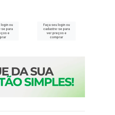
 login ou
Faça seu login ou
Faça seu 
-se para
cadastre-se para
cadastre
eços e
ver preços e
ver pr
prar
comprar
comp