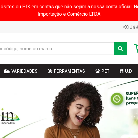
pósitos ou PIX em contas que não sejam a nossa conta oficial.
Importação e Comércio LTDA
Já é
VARIEDADES
FERRAMENTAS
PET
U.D