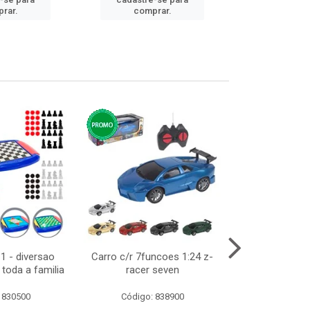
cadastre
rar.
comprar.
comp
1 - diversao
Carro c/r 7funcoes 1:24 z-
Abajur de tom
toda a familia
racer seven
10cm bivol
 830500
Código: 838900
Código: