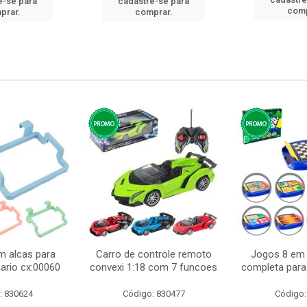
e-se para
cadastre-se para
comp
prar.
comprar.
m alcas para
Carro de controle remoto
Jogos 8 em 
ario cx:00060
convexi 1:18 com 7 funcoes
completa para 
: 830624
Código: 830477
Código: