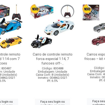
ntrole remoto
Carro de controle remoto
Carros esp
d 1:14 com 7
forca especial 1:14, 7
friccao – kit
coes
funcoes off-...
Código:
: 830487
Código: 830488
Embalagem
m: Unidade
Embalagem: Unidade
Caixa Com: 4
8 Unidade(s)
Caixa Com: 8 Unidade(s)
Inmetro: 0
004862/2021
Inmetro: 004862/2021
IPI:
 6.5%
IPI: 6.5%
Faça seu
 login ou
Faça seu login ou
cadastre