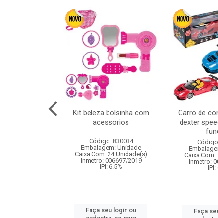
cm 6pcs cx:120
Kit beleza bolsinha com
Carro de co
acessorios
dexter spee
fun
: 830836
Código: 830034
Código
m: Unidade
Embalagem: Unidade
Embalage
120 Unidade(s)
Caixa Com: 24 Unidade(s)
Caixa Com: 
I: 13%
Inmetro: 006697/2019
Inmetro: 
IPI: 6.5%
IPI:
u login ou
Faça seu login ou
Faça seu
e-se para
cadastre-se para