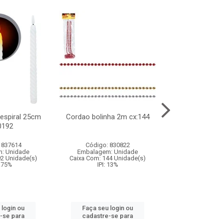
l espiral 25cm
Cordao bolinha 2m cx:144
Lata chap
0192
cx:0
 837614
Código: 830822
Código:
: Unidade
Embalagem: Unidade
Embalagem
92 Unidade(s)
Caixa Com: 144 Unidade(s)
Caixa Com: 6
9.75%
IPI: 13%
IPI: 
 login ou
Faça seu login ou
Faça seu 
-se para
cadastre-se para
cadastre