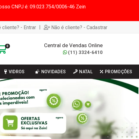
 Nosso CNPJ é: 09.023.754/0006-46 Zein
|
 cliente? - Entrar
Não é cliente? - Cadastrar
Central de Vendas Online
0
(11) 3324-6410
VIDROS
NOVIDADES
NATAL
PROMOÇÕES