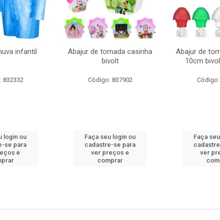
uva infantil
Abajur de tomada casinha
Abajur de to
bivolt
10cm bivol
: 832332
Código: 837902
Código:
 login ou
Faça seu login ou
Faça seu
e-se para
cadastre-se para
cadastre
reços e
ver preços e
ver pr
prar
comprar
com