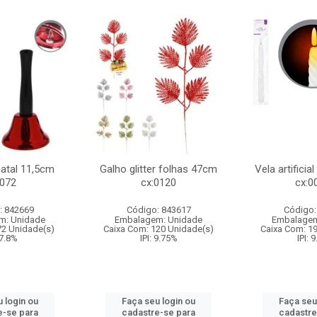
natal 11,5cm
Galho glitter folhas 47cm
Vela artificia
:072
cx:0120
cx:0
: 842669
Código: 843617
Código:
m: Unidade
Embalagem: Unidade
Embalagem
72 Unidade(s)
Caixa Com: 120 Unidade(s)
Caixa Com: 1
 7.8%
IPI: 9.75%
IPI: 
 login ou
Faça seu login ou
Faça seu
e-se para
cadastre-se para
cadastre