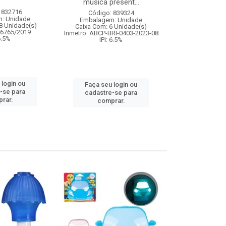
musica present...
 832716
Código:
Código: 839324
: Unidade
Embalagem
Embalagem: Unidade
8 Unidade(s)
Caixa Com: 8
Caixa Com: 6 Unidade(s)
06765/2019
IPI: 9
Inmetro: ABCP-BRI-0403-2023-08
 6.5%
IPI: 6.5%
Faça seu 
 login ou
Faça seu login ou
cadastre
-se para
cadastre-se para
comp
rar.
comprar.