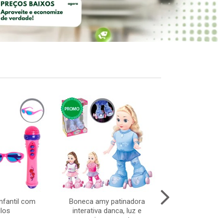
nfantil com
Boneca amy patinadora
Taca vidro gre
los
interativa danca, luz e
c/6