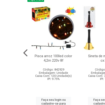
na 150led bco
Pisca arroz 100led color
Sineta de 
x40cm 220v 8f
4,2m 220v 8f
cx
:060
Código: 842929
Código
: 840985
Embalagem: Unidade
Embalage
m: Unidade
Caixa Com: 120 Unidade(s)
Caixa Com: 
60 Unidade(s)
IPI: 9.75%
IPI:
: 9.75%
Faça seu login ou
Faça seu
u login ou
cadastre-se para
cadastr
e-se para