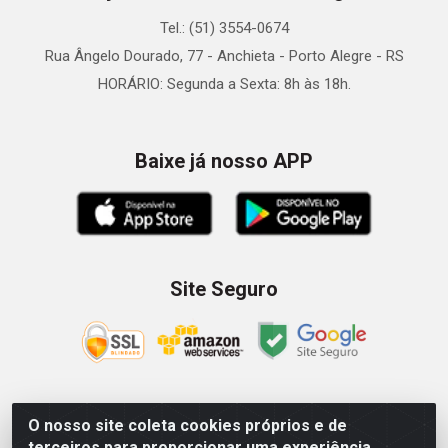
Tel.: (51) 3554-0674
Rua Ângelo Dourado, 77 - Anchieta - Porto Alegre - RS
HORÁRIO: Segunda a Sexta: 8h às 18h.
Baixe já nosso APP
Site Seguro
O nosso site coleta cookies próprios e de
Zein Importação e Comércio LTDA - Av. Senador Queiróz, 274
terceiros para proporcionar uma experiência