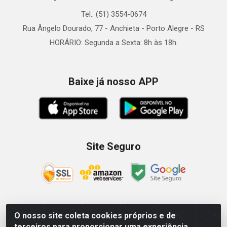
Tel.: (51) 3554-0674
Rua Ângelo Dourado, 77 - Anchieta - Porto Alegre - RS
HORÁRIO: Segunda a Sexta: 8h às 18h.
Baixe já nosso APP
Site Seguro
O nosso site coleta cookies próprios e de
Zein Importação e Comércio LTDA - Av. Senador Queiróz, 274
terceiros para proporcionar uma experiência