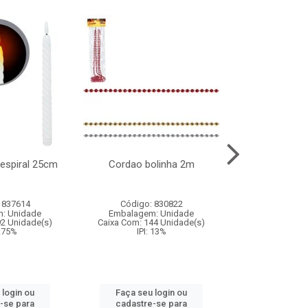
l espiral 25cm
Cordao bolinha 2m
Lata chap
 837614
Código: 830822
Código:
: Unidade
Embalagem: Unidade
Embalagem
92 Unidade(s)
Caixa Com: 144 Unidade(s)
Caixa Com: 6
9.75%
IPI: 13%
IPI: 
 login ou
Faça seu login ou
Faça seu 
-se para
cadastre-se para
cadastre