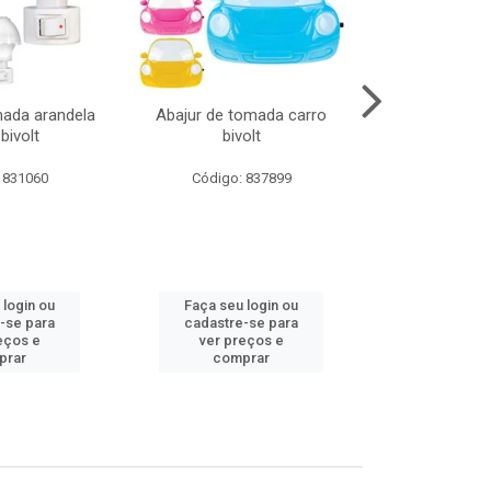
mada arandela
Abajur de tomada carro
Abajur de to
bivolt
bivolt
bivol
 831060
Código: 837899
Código:
 login ou
Faça seu login ou
Faça seu 
-se para
cadastre-se para
cadastre
eços e
ver preços e
ver pr
prar
comprar
comp