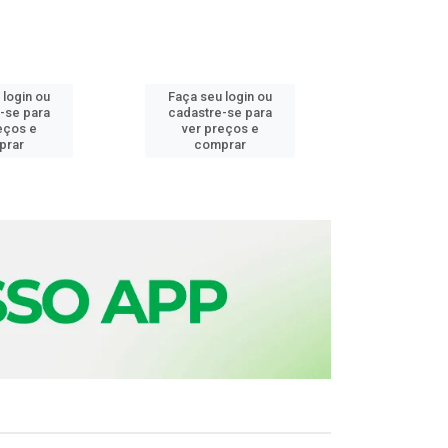
 login ou
Faça seu login ou
Faça seu 
-se para
cadastre-se para
cadastre
eços e
ver preços e
ver pr
prar
comprar
comp