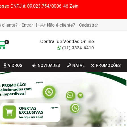
 Nosso CNPJ é: 09.023.754/0006-46 Zein
|
 cliente? - Entrar
Não é cliente? - Cadastrar
Central de Vendas Online
0
(11) 3324-6410
VIDROS
NOVIDADES
NATAL
PROMOÇÕES