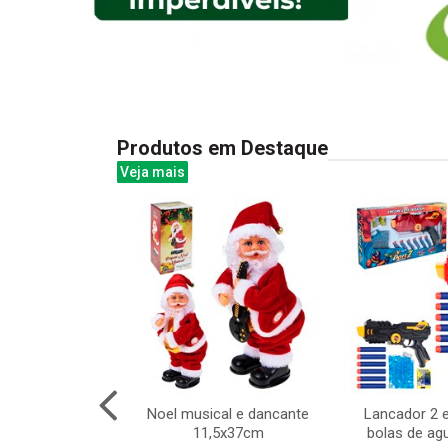
Produtos em Destaque
Veja mais
re madeira
Noel musical e dancante
Lancador 2 e
tes 16x10cm
11,5x37cm
bolas de ag