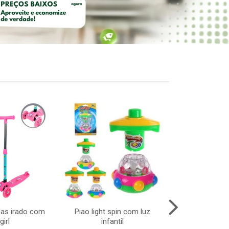
das irado com
Piao light spin com luz
Areia 60grs no
girl
infantil