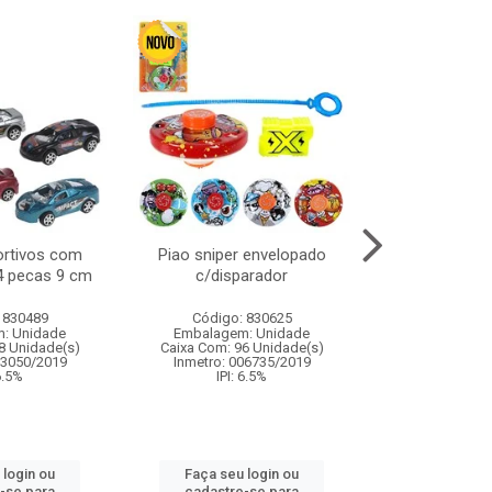
ortivos com
Piao sniper envelopado
Carro de polici
 4 pecas 9 cm
c/disparador
com controle
funco
 830489
Código: 830625
Código:
: Unidade
Embalagem: Unidade
Embalagem
8 Unidade(s)
Caixa Com: 96 Unidade(s)
Caixa Com: 2
03050/2019
Inmetro: 006735/2019
Inmetro: 12444
 6.5%
IPI: 6.5%
IPI: 
 login ou
Faça seu login ou
Faça seu 
-se para
cadastre-se para