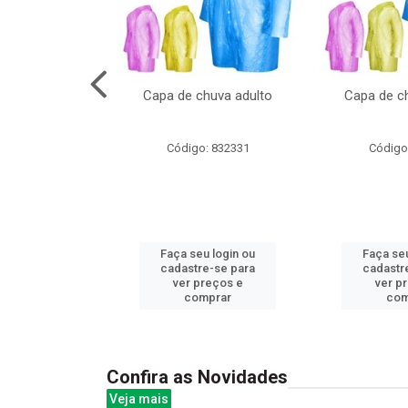
no pote c/molde
Capa de chuva adulto
Capa de ch
: 839020
Código: 832331
Código
u login ou
Faça seu login ou
Faça seu
e-se para
cadastre-se para
cadastr
reços e
ver preços e
ver p
mprar
comprar
com
Confira as Novidades
Veja mais