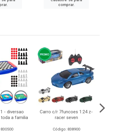
cadastre
rar.
comprar.
comp
1 - diversao
Carro c/r 7funcoes 1:24 z-
Abajur de tom
toda a familia
racer seven
10cm b
 830500
Código: 838900
Código: