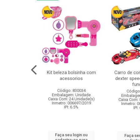
or 4cm 6pcs
Kit beleza bolsinha com
Carro de co
acessorios
dexter spee
fun
: 830836
Código: 830034
Código
m: Unidade
Embalagem: Unidade
Embalage
120 Unidade(s)
Caixa Com: 24 Unidade(s)
Caixa Com: 
I: 13%
Inmetro: 006697/2019
Inmetro: 
IPI: 6.5%
IPI:
u login ou
Faça seu login ou
Faça seu
e-se para
cadastre-se para