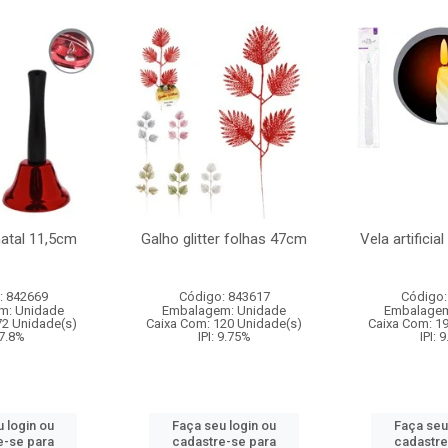
natal 11,5cm
Galho glitter folhas 47cm
Vela artificia
: 842669
Código: 843617
Código:
m: Unidade
Embalagem: Unidade
Embalagem
72 Unidade(s)
Caixa Com: 120 Unidade(s)
Caixa Com: 1
 7.8%
IPI: 9.75%
IPI: 
 login ou
Faça seu login ou
Faça seu
e-se para
cadastre-se para
cadastre