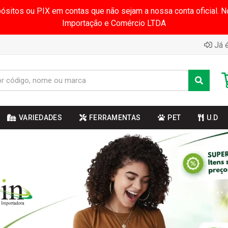
pósitos ou PIX em contas que não sejam a nossa conta oficial.
Importação e Comércio LTDA
Já é
VARIEDADES
FERRAMENTAS
PET
U.D