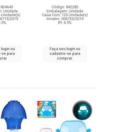
 834645
Código: 842282
Código:
: Unidade
Embalagem: Unidade
Embalagem
6 Unidade(s)
Caixa Com: 120 Unidade(s)
Caixa Com: 19
06715/2019
Inmetro: 006735/2019
Inmetro: ABCP-B
 6.5%
IPI: 6.5%
IPI: 
 login ou
Faça seu login ou
Faça seu 
-se para
cadastre-se para
cadastre
rar.
comprar.
comp