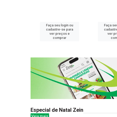
u login ou
Faça seu login ou
Faça seu
e-se para
cadastre-se para
cadastr
reços e
ver preços e
ver p
mprar
comprar
com
Especial de Natal Zein
Veja mais