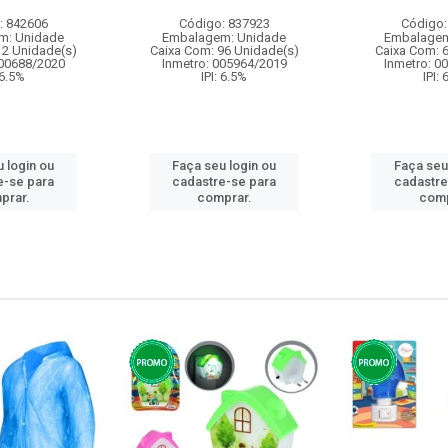
: 842606
Código: 837923
Código:
m: Unidade
Embalagem: Unidade
Embalagem
12 Unidade(s)
Caixa Com: 96 Unidade(s)
Caixa Com: 
000688/2020
Inmetro: 005964/2019
Inmetro: 0
 6.5%
IPI: 6.5%
IPI:
 login ou
Faça seu login ou
Faça seu
e-se para
cadastre-se para
cadastre
prar.
comprar.
comp