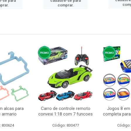
e-se para
cadastre-se para
comp
prar.
comprar.
m alcas para
Carro de controle remoto
Jogos 8 em 
e armario
convexi 1:18 com 7 funcoes
completa para 
: 830624
Código: 830477
Código: