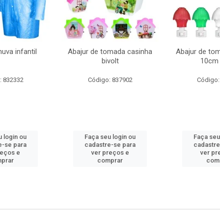
uva infantil
Abajur de tomada casinha
Abajur de to
bivolt
10cm 
: 832332
Código: 837902
Código:
 login ou
Faça seu login ou
Faça seu
e-se para
cadastre-se para
cadastre
reços e
ver preços e
ver pr
prar
comprar
com