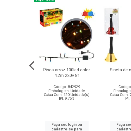
na 150led bco
Pisca arroz 100led color
Sineta de 
x40cm 220v 8f
4,2m 220v 8f
: 840985
Código: 842929
Código
m: Unidade
Embalagem: Unidade
Embalage
60 Unidade(s)
Caixa Com: 120 Unidade(s)
Caixa Com: 
: 9.75%
IPI: 9.75%
IPI:
u login ou
Faça seu login ou
Faça seu
e-se para
cadastre-se para
cadastr