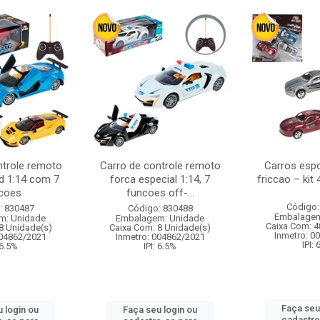
ntrole remoto
Carro de controle remoto
Carros esp
d 1:14 com 7
forca especial 1:14, 7
friccao – kit
coes
funcoes off-...
Código:
: 830487
Código: 830488
Embalagem
m: Unidade
Embalagem: Unidade
Caixa Com: 4
8 Unidade(s)
Caixa Com: 8 Unidade(s)
Inmetro: 0
004862/2021
Inmetro: 004862/2021
IPI:
 6.5%
IPI: 6.5%
Faça seu
 login ou
Faça seu login ou
cadastre