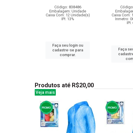
: 841731
Código: 838486
Código
m: Unidade
Embalagem: Unidade
Embalage
48 Unidade(s)
Caixa Com: 12 Unidade(s)
Caixa Com: 
I: 13%
IPI: 13%
Inmetro: 
IPI:
u login ou
Faça seu login ou
Faça seu
e-se para
cadastre-se para
cadastr
prar.
comprar.
com
Produtos até R$20,00
Veja mais