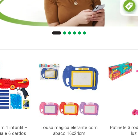
m 1 infantil –
Lousa magica elefante com
Patinete 3 ro
ua e 6 dardos
abaco 16x24cm
luz 