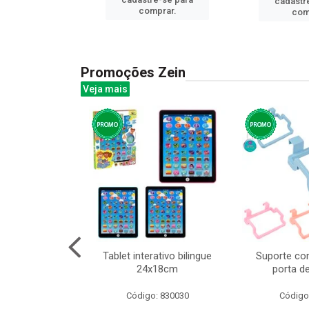
cadastr
prar.
comprar.
com
Promoções Zein
Veja mais
o interativo
Tablet interativo bilingue
Suporte co
l 17x13cm
24x18cm
porta d
: 832384
Código: 830030
Código